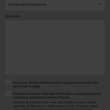
Richiesta
Ho preso visione dell’informativa sulla protezione dei dati
personali *
(Leggi)
Desidero ricevere materiale informativo e comunicazioni di
marketing riguardanti il mondo Pilomat
Dichiaro di accettare che i miei dati inseriti possano essere
utilizzati da Pilomat s.r.l. a tale scopo. Il mio consenso viene
dato volontariamente e può essere revocato in qualsiasi