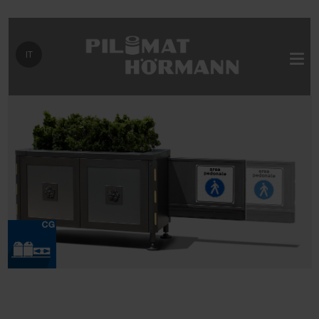
Seleziona la tua lingua
IT