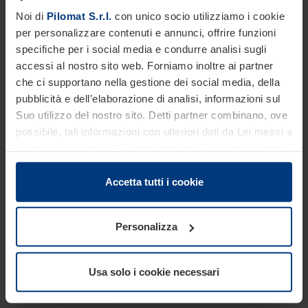
Finiture disponibili
Noi di
Pilomat S.r.l.
con unico socio utilizziamo i cookie
per personalizzare contenuti e annunci, offrire funzioni
specifiche per i social media e condurre analisi sugli
accessi al nostro sito web. Forniamo inoltre ai partner
che ci supportano nella gestione dei social media, della
pubblicità e dell’elaborazione di analisi, informazioni sul
Suo utilizzo del nostro sito. Detti partner combinano, ove
possibile, tali informazioni con ulteriori dati da Lei messi a
Segnalatore acustico
Funzione
Semaforo
d’inversione
disposizione o raccolti autonomamente in concomitanza
con il Suo impiego dei servizi offerti.
Le disposizioni di legge ci autorizzano a salvare i cookie
Accetta tutti i cookie
sul Suo dispositivo in tutti quei casi in cui essi sono
strettamente necessari al funzionamento del presente
Personalizza
sito. Per tutti gli altri tipi di cookie, necessitiamo del Suo
consenso. Lei ha comunque facoltà di modificare o
Fotocellula
Fascia rifrangente
LED
revocare tale consenso in ogni momento nella
Usa solo i cookie necessari
dichiarazione sui cookie che può consultare alla
pagina
Informativa sulla privacy
del nostro sito.