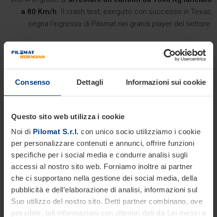
a 80 Km/h
. Il crash test, eseguito con successo in Texas,
segna l’ingresso di Pilomat nei grandi player del settore.
Consenso
Dettagli
Informazioni sui cookie
Questo sito web utilizza i cookie
Noi di
Pilomat S.r.l.
con unico socio utilizziamo i cookie
per personalizzare contenuti e annunci, offrire funzioni
specifiche per i social media e condurre analisi sugli
accessi al nostro sito web. Forniamo inoltre ai partner
che ci supportano nella gestione dei social media, della
pubblicità e dell’elaborazione di analisi, informazioni sul
2008
.
Un nuovo inizio.
Suo utilizzo del nostro sito. Detti partner combinano, ove
possibile, tali informazioni con ulteriori dati da Lei messi a
Pilomat diventa un’azienda indipendente e si trasferisce a