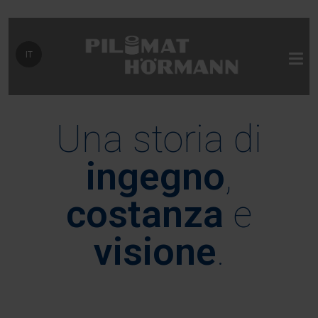
Seleziona la tua lingua
IT
Una storia di
ingegno
,
costanza
e
visione
.