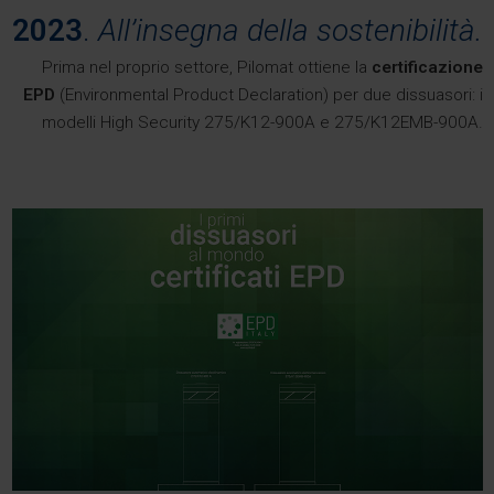
2023
.
All’insegna della sostenibilità.
Prima nel proprio settore, Pilomat ottiene la
certificazione
EPD
(Environmental Product Declaration) per due dissuasori: i
modelli High Security 275/K12-900A e 275/K12EMB-900A.