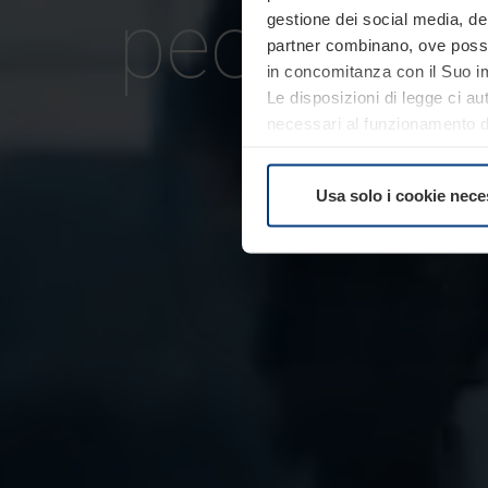
people
sa
gestione dei social media, dell
partner combinano, ove possib
in concomitanza con il Suo im
Le disposizioni di legge ci au
necessari al funzionamento del
comunque facoltà di modifica
consultare alla pagina
Inform
Usa solo i cookie nece