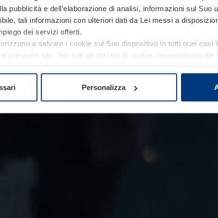
fe.
a pubblicità e dell’elaborazione di analisi, informazioni sul Suo ut
ile, tali informazioni con ulteriori dati da Lei messi a disposiz
piego dei servizi offerti.
torizzano a salvare i cookie sul Suo dispositivo in tutti quei casi
 presente sito. Per tutti gli altri tipi di cookie, necessitiamo d
re o revocare tale consenso in ogni momento nella dichiarazion
ativa sulla privacy
del nostro sito.
ssari
Personalizza
A