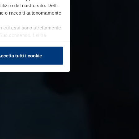
ilizzo del nostro sito. Detti
ione o raccolti autonomamente
 in cui essi sono strettamente
el Suo consenso. Lei ha
e sui cookie che può
ccetta tutti i cookie