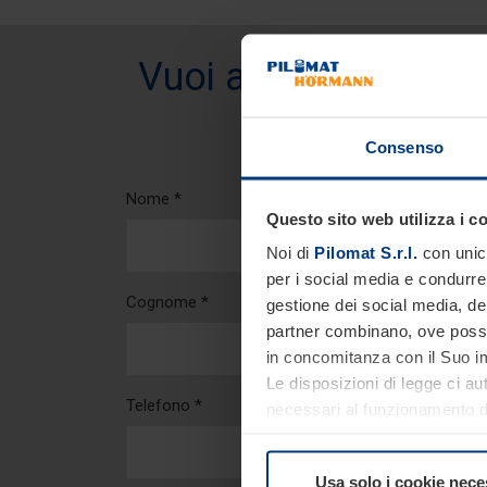
Vuoi avere informazi
Consenso
Nome *
Questo sito web utilizza i c
Noi di
Pilomat S.r.l.
con unico
per i social media e condurre 
Cognome *
gestione dei social media, dell
partner combinano, ove possib
in concomitanza con il Suo im
Le disposizioni di legge ci au
Telefono *
necessari al funzionamento del
comunque facoltà di modifica
consultare alla pagina
Inform
Usa solo i cookie nece