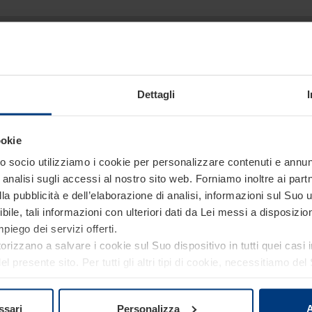
oni più approfondite sui nostr
Siamo a tua disposizione.
Dettagli
ookie
 socio utilizziamo i cookie per personalizzare contenuti e annunci
analisi sugli accessi al nostro sito web. Forniamo inoltre ai part
a pubblicità e dell’elaborazione di analisi, informazioni sul Suo ut
ile, tali informazioni con ulteriori dati da Lei messi a disposiz
piego dei servizi offerti.
torizzano a salvare i cookie sul Suo dispositivo in tutti quei casi
 presente sito. Per tutti gli altri tipi di cookie, necessitiamo d
re o revocare tale consenso in ogni momento nella dichiarazion
ativa sulla privacy
del nostro sito.
ssari
Personalizza
A