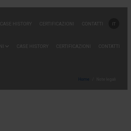
Seleziona la
CASE HISTORY
CERTIFICAZIONI
CONTATTI
IT
NI
CASE HISTORY
CERTIFICAZIONI
CONTATTI
Home
Note legali