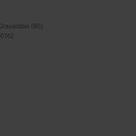
 Grassobbio (BG)
760162