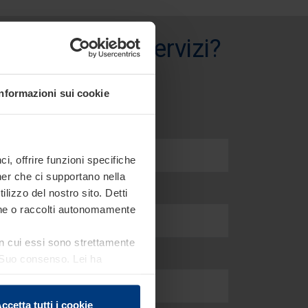
i prodotti e servizi?
Informazioni sui cookie
, offrire funzioni specifiche
ner che ci supportano nella
ilizzo del nostro sito. Detti
ione o raccolti autonomamente
 in cui essi sono strettamente
el Suo consenso. Lei ha
e sui cookie che può
ccetta tutti i cookie