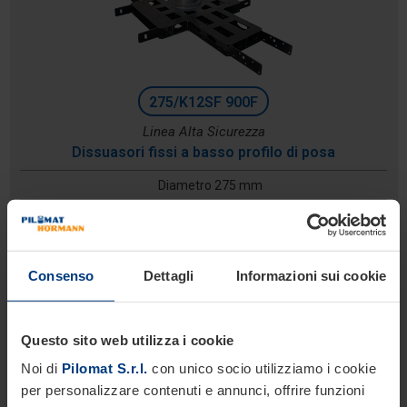
275/K12SF 900F
Linea Alta Sicurezza
Dissuasori fissi a basso profilo di posa
Diametro 275 mm
Altezza: 900 mm
Profondità di scavo: 300 mm (inclusi 100 mm per
pavimentazione)
Consenso
Dettagli
Informazioni sui cookie
Questo sito web utilizza i cookie
Noi di
Pilomat S.r.l.
con unico socio utilizziamo i cookie
per personalizzare contenuti e annunci, offrire funzioni