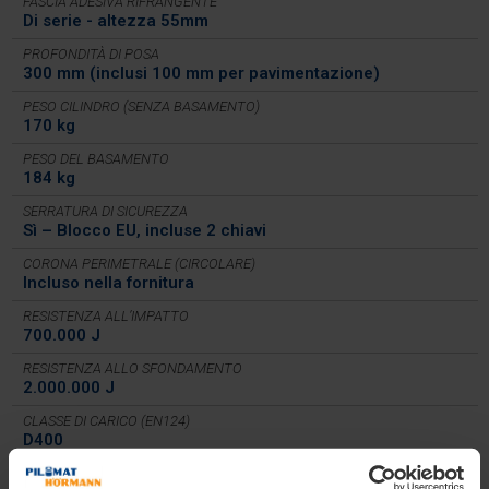
FASCIA ADESIVA RIFRANGENTE
Di serie - altezza 55mm
PROFONDITÀ DI POSA
300 mm (inclusi 100 mm per pavimentazione)
PESO CILINDRO (SENZA BASAMENTO)
170 kg
PESO DEL BASAMENTO
184 kg
SERRATURA DI SICUREZZA
Sì – Blocco EU, incluse 2 chiavi
CORONA PERIMETRALE (CIRCOLARE)
Incluso nella fornitura
RESISTENZA ALL’IMPATTO
700.000 J
RESISTENZA ALLO SFONDAMENTO
2.000.000 J
CLASSE DI CARICO (EN124)
D400
CONFORME A