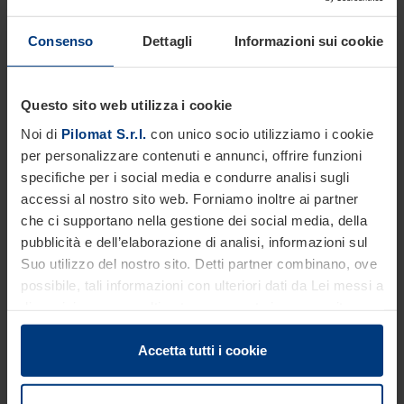
PAS68, IWA 14-1, ASTM M50 (K12)
Consenso
Dettagli
Informazioni sui cookie
Dimensionali
Questo sito web utilizza i cookie
Noi di
Pilomat S.r.l.
con unico socio utilizziamo i cookie
per personalizzare contenuti e annunci, offrire funzioni
specifiche per i social media e condurre analisi sugli
accessi al nostro sito web. Forniamo inoltre ai partner
che ci supportano nella gestione dei social media, della
pubblicità e dell’elaborazione di analisi, informazioni sul
Suo utilizzo del nostro sito. Detti partner combinano, ove
possibile, tali informazioni con ulteriori dati da Lei messi a
disposizione o raccolti autonomamente in concomitanza
con il Suo impiego dei servizi offerti.
Le disposizioni di legge ci autorizzano a salvare i cookie
Accetta tutti i cookie
sul Suo dispositivo in tutti quei casi in cui essi sono
strettamente necessari al funzionamento del presente