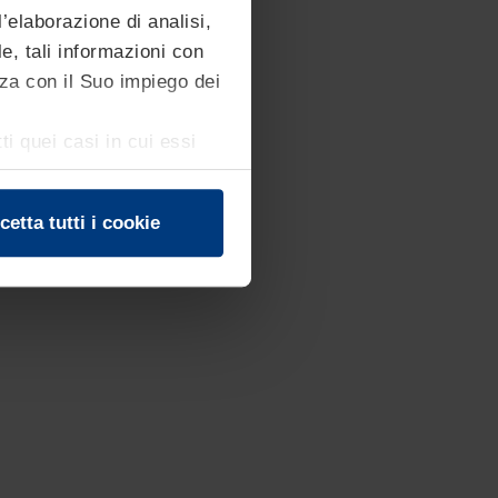
urre l’impatto sull’ambiente.
’elaborazione di analisi,
e, tali informazioni con
za con il Suo impiego dei
ti quei casi in cui essi
ipi di cookie,
 tale consenso in ogni
cetta tutti i cookie
a sulla privacy
del