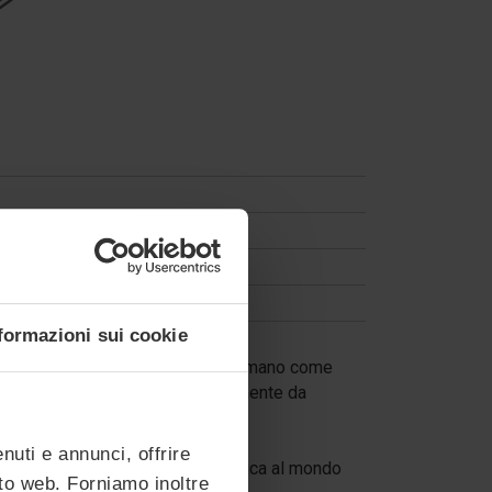
formazioni sui cookie
olidità e prestazioni, che li confermano come
a oleodinamica, sviluppata internamente da
nuti e annunci, offrire
PAS68, IWA 14-1 e ASTM) ed è l’unica al mondo
ito web. Forniamo inoltre