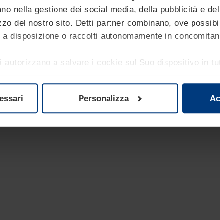
e sostenibilità. Disponibile anche con olio biodegradabile per rid
no nella gestione dei social media, della pubblicità e dell
zzo del nostro sito. Detti partner combinano, ove possibil
si a disposizione o raccolti autonomamente in concomitan
000 J
i autorizzano a salvare i cookie sul Suo dispositivo in tut
ree altamente frequentate
i al funzionamento del presente sito. Per tutti gli altri t
oni ancora più sostenibili
senso. Lei ha comunque facoltà di modificare o revocare
essari
Personalizza
Ac
one sui cookie che può consultare alla pagina
Informativ
curezza e sostenibilità