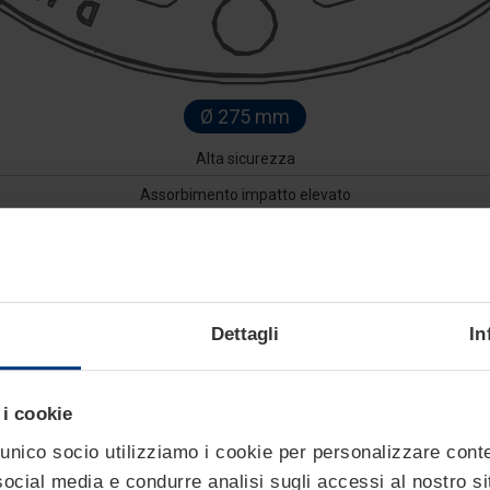
Ø 275 mm
Alta sicurezza
Assorbimento impatto elevato
Certificati EPD
Centralina oleodinamica
Ampia scelta di modelli e altezza
Dettagli
In
a i best-seller della Linea Alta Sicurezza di Pilomat. Merito di s
 aeroporti, siti governativi e infrastrutture critiche. La centralin
 i cookie
e prestazioni elevate anche con cicli intensivi.
unico socio utilizziamo i cookie per personalizzare conte
0 J, la serie K/M rispetta i più severi standard internazionali (
 social media e condurre analisi sugli accessi al nostro s