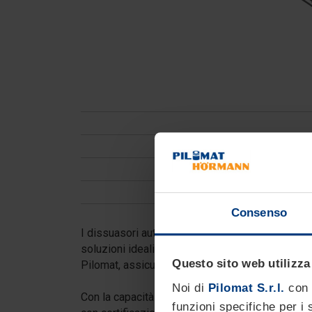
Consenso
I dissuasori automatici della
Serie K/M
sono tr
soluzioni ideali per scenari ad alto rischio come
Questo sito web utilizza
Pilomat, assicura qualità, affidabilità nel tempo 
Noi di
Pilomat S.r.l.
con 
Con la capacità di assorbimento fino a 2.000.00
funzioni specifiche per i