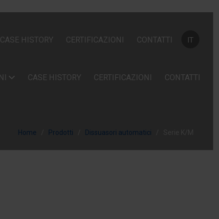
Seleziona la
CASE HISTORY
CERTIFICAZIONI
CONTATTI
IT
NI
CASE HISTORY
CERTIFICAZIONI
CONTATTI
Home
Prodotti
Dissuasori automatici
Serie K/M