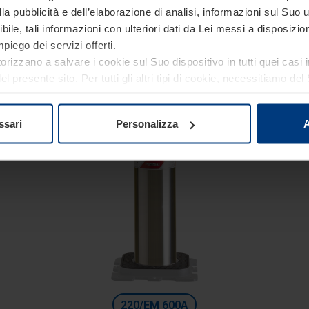
Linea Sicurezza
a pubblicità e dell’elaborazione di analisi, informazioni sul Suo ut
Dissuasori automatici con unità oleodinamica integrata
ile, tali informazioni con ulteriori dati da Lei messi a disposiz
Diametro 127 mm
piego dei servizi offerti.
torizzano a salvare i cookie sul Suo dispositivo in tutti quei casi
Altezza: 800 mm
 presente sito. Per tutti gli altri tipi di cookie, necessitiamo d
Profondità di scavo: 1400 mm
re o revocare tale consenso in ogni momento nella dichiarazion
ativa sulla privacy
del nostro sito.
ssari
Personalizza
A
220/EM 600A