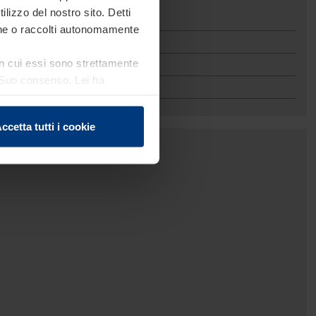
ilizzo del nostro sito. Detti
ione o raccolti autonomamente
 in cui essi sono strettamente
el Suo consenso. Lei ha
e sui cookie che può
ccetta tutti i cookie