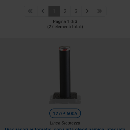
1
2
3
Pagina 1 di 3
(27 elementi totali)
127/P 600A
Linea Sicurezza
Dissuasori automatici con unità oleodinamica integrata