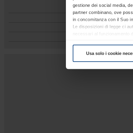
gestione dei social media, dell
partner combinano, ove possib
in concomitanza con il Suo im
Le disposizioni di legge ci au
necessari al funzionamento del
comunque facoltà di modifica
consultare alla pagina
Inform
Usa solo i cookie nece