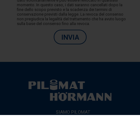
dato volontariamente e può essere revocato in qualsiasi
momento. In questo caso, i dati saranno cancellati dopo la
fine dello scopo previsto e la scadenza dei termini di
conservazione previsti dalla legge. La revoca del consenso
non pregiudica la legalità del trattamento che ha avuto luogo
sulla base del consenso fino alla revoca.
INVIA
SIAMO PILOMAT
PRODOTTI
CERTIFICAZIONI