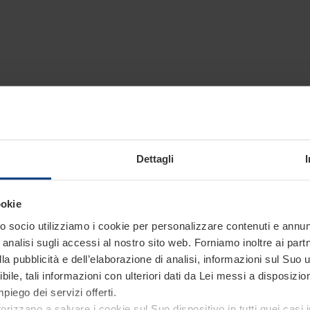
Dettagli
oni più approfondite sui nostr
Siamo a tua disposizione.
ookie
 socio utilizziamo i cookie per personalizzare contenuti e annunci
analisi sugli accessi al nostro sito web. Forniamo inoltre ai part
a pubblicità e dell’elaborazione di analisi, informazioni sul Suo ut
ile, tali informazioni con ulteriori dati da Lei messi a disposiz
piego dei servizi offerti.
torizzano a salvare i cookie sul Suo dispositivo in tutti quei casi