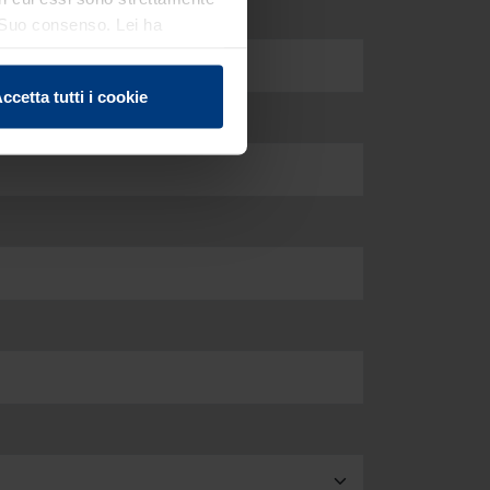
el Suo consenso. Lei ha
e sui cookie che può
ccetta tutti i cookie