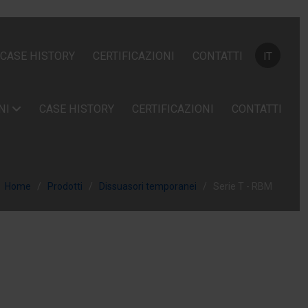
Seleziona la
CASE HISTORY
CERTIFICAZIONI
CONTATTI
IT
NI
CASE HISTORY
CERTIFICAZIONI
CONTATTI
Home
Prodotti
Dissuasori temporanei
Serie T - RBM