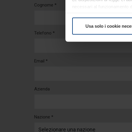
Cognome *
necessari al funzionamento del
comunque facoltà di modifica
consultare alla pagina
Inform
Usa solo i cookie nece
Telefono *
Email *
Azienda
Nazione *