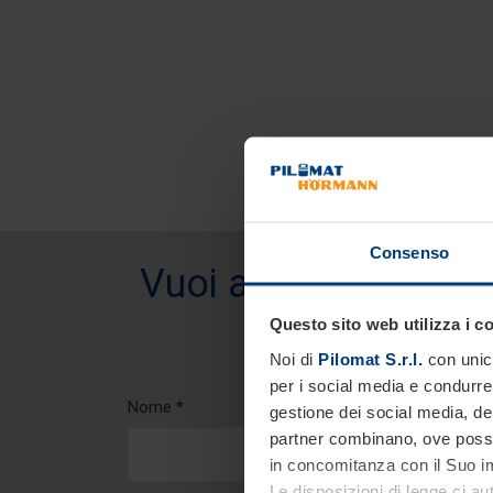
Consenso
Vuoi avere informazi
Questo sito web utilizza i c
Noi di
Pilomat S.r.l.
con unico
per i social media e condurre 
Nome *
gestione dei social media, dell
partner combinano, ove possib
in concomitanza con il Suo im
Le disposizioni di legge ci au