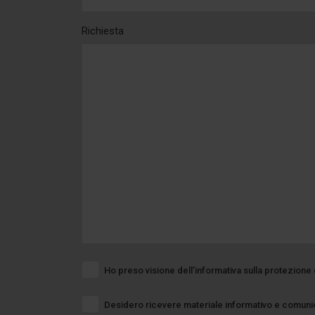
Richiesta
Ho preso visione dell’informativa sulla protezione 
Desidero ricevere materiale informativo e comunic