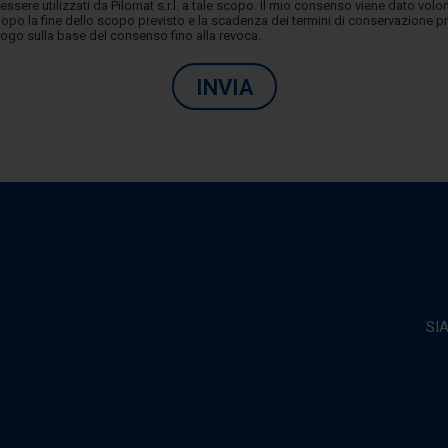
 essere utilizzati da Pilomat s.r.l. a tale scopo. Il mio consenso viene dato vo
opo la fine dello scopo previsto e la scadenza dei termini di conservazione p
luogo sulla base del consenso fino alla revoca.
INVIA
SI