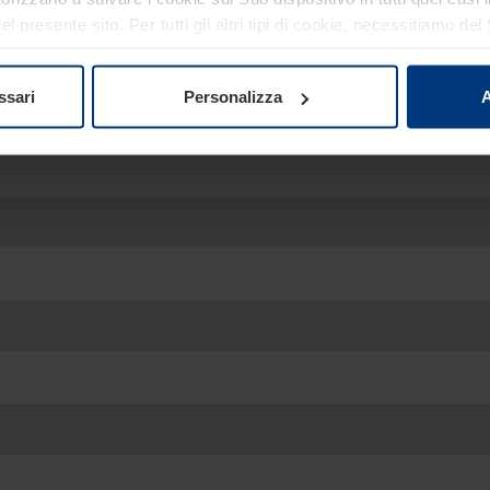
 presente sito. Per tutti gli altri tipi di cookie, necessitiamo d
re o revocare tale consenso in ogni momento nella dichiarazion
ativa sulla privacy
del nostro sito.
ssari
Personalizza
A