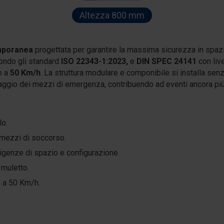
Altezza 800 mm
emporanea
progettata per garantire la massima sicurezza in spazi
condo gli standard
ISO 22343-1:2023,
e
DIN SPEC 24141
con liv
o a
50 Km/h
. La struttura modulare e componibile si installa senz
ggio dei mezzi di emergenza, contribuendo ad eventi ancora più 
lo.
 mezzi di soccorso.
sigenze di spazio e configurazione.
 muletto.
n a 50 Km/h.