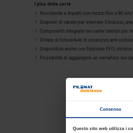
I plus della serie
Resistente a impatti con mezzi fino a 80 km/
Dispone di canale per interrare il braccio, un
Componenti integrate nei carter laterali per 
Dotata di fotocellule di sicurezza anti-collis
Disponibile anche con funzione EFO, strisci
Possibilità di aggiungere un semaforo sui car
Consenso
Questo sito web utilizza i c