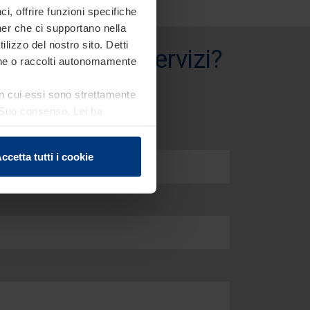
, offrire funzioni specifiche
ner che ci supportano nella
ilizzo del nostro sito. Detti
i prodotti e servizi?
ione o raccolti autonomamente
 in cui essi sono strettamente
el Suo consenso. Lei ha
e sui cookie che può
ccetta tutti i cookie