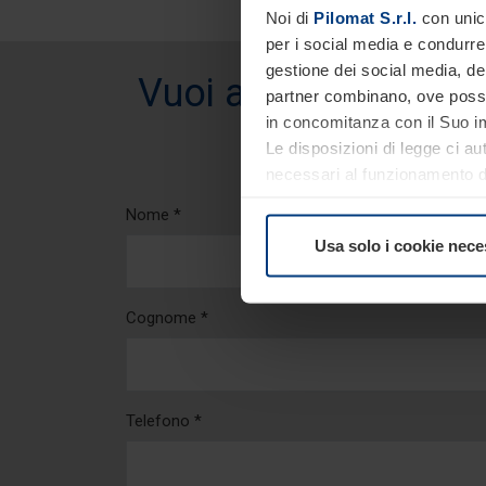
Noi di
Pilomat S.r.l.
con unico
per i social media e condurre 
gestione dei social media, dell
Vuoi avere informazi
partner combinano, ove possib
in concomitanza con il Suo im
Le disposizioni di legge ci au
necessari al funzionamento del
comunque facoltà di modifica
Nome *
consultare alla pagina
Inform
Usa solo i cookie nece
Cognome *
Telefono *