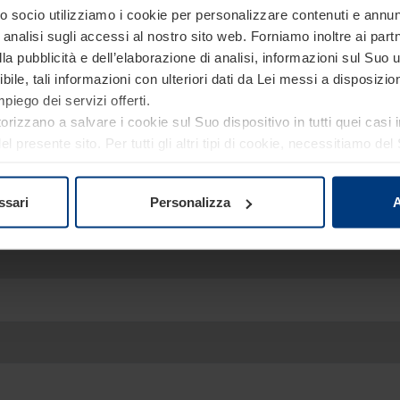
 socio utilizziamo i cookie per personalizzare contenuti e annunci
analisi sugli accessi al nostro sito web. Forniamo inoltre ai part
a pubblicità e dell’elaborazione di analisi, informazioni sul Suo ut
oni più approfondite sui nostr
ile, tali informazioni con ulteriori dati da Lei messi a disposiz
piego dei servizi offerti.
Siamo a tua disposizione.
torizzano a salvare i cookie sul Suo dispositivo in tutti quei casi
 presente sito. Per tutti gli altri tipi di cookie, necessitiamo d
re o revocare tale consenso in ogni momento nella dichiarazion
ativa sulla privacy
del nostro sito.
ssari
Personalizza
A