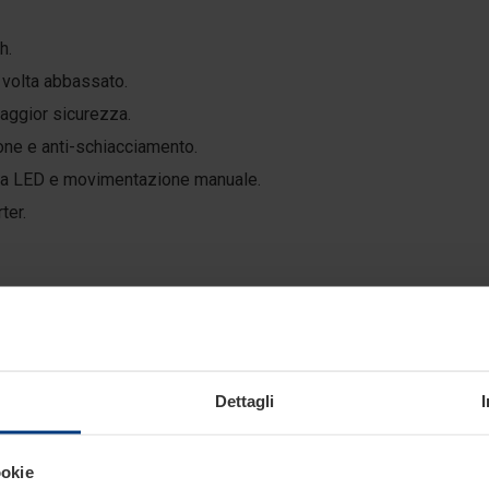
h.
a volta abbassato.
maggior sicurezza.
ione e anti-schiacciamento.
a a LED e movimentazione manuale.
ter.
Dettagli
ookie