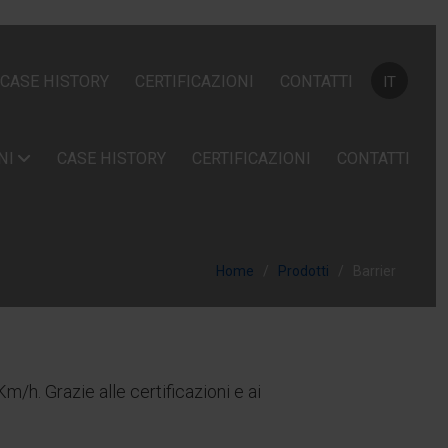
Seleziona la
CASE HISTORY
CERTIFICAZIONI
CONTATTI
IT
NI
CASE HISTORY
CERTIFICAZIONI
CONTATTI
Home
Prodotti
Barrier
/h. Grazie alle certificazioni e ai