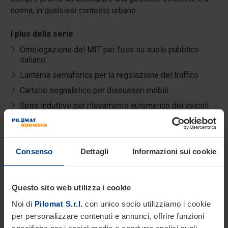
norma, in qualsiasi contesto urbano.
I plus della serie
Omologazione del MIT per l’uso su suolo pubblico
italiano
Lanterna semaforica per la regolazione del traffico
Cartello segnaletico per dissuasori mobili
Spire induttive per rilevamento automatico dei veicoli
Striscia LED e segnalatore acustico per visibilità e
sicurezza
Programmatore orario per automatizzare gli accessi
Consenso
Dettagli
Informazioni sui cookie
Analizzatore acustico per riconoscimento sirene dei
veicoli di emergenza
Pulsante di rottura vetro per lo sblocco manuale di
Questo sito web utilizza i cookie
emergenza
Noi di
Pilomat S.r.l.
con unico socio utilizziamo i cookie
per personalizzare contenuti e annunci, offrire funzioni
specifiche per i social media e condurre analisi sugli