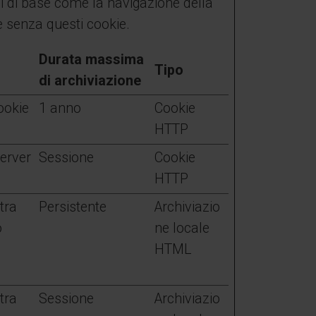
ni di base come la navigazione della
e senza questi cookie.
Durata massima
Tipo
di archiviazione
ookie
1 anno
Cookie
HTTP
server
Sessione
Cookie
HTTP
tra
Persistente
Archiviazio
o
ne locale
HTML
tra
Sessione
Archiviazio