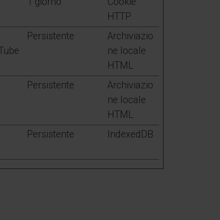
1 giorno
Cookie
HTTP
a
Persistente
Archiviazio
uTube
ne locale
HTML
Persistente
Archiviazio
ne locale
HTML
Persistente
IndexedDB