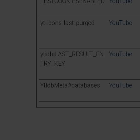
TESTCOOKIESENABLED
YouTube
yt-icons-last-purged
YouTube
ytidb::LAST_RESULT_EN
YouTube
TRY_KEY
YtIdbMeta#databases
YouTube