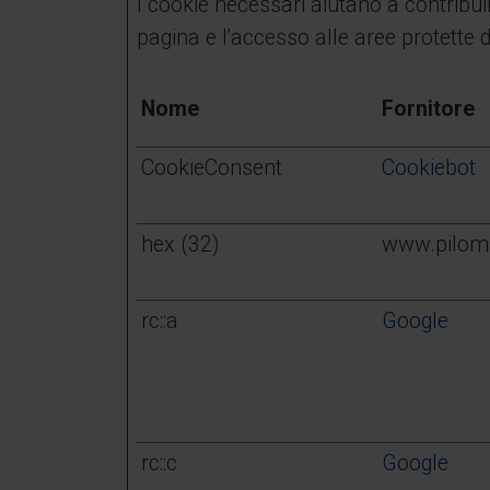
I cookie necessari aiutano a contribui
pagina e l'accesso alle aree protette 
Nome
Fornitore
CookieConsent
Cookiebot
hex (32)
www.pilom
rc::a
Google
rc::c
Google