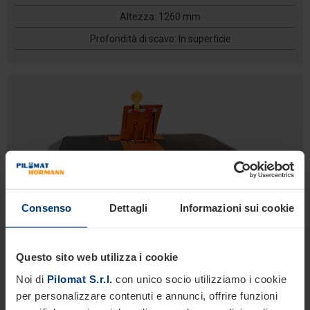
Altezza: 1260 mm
Profondità di scavo: In superficie
Consenso
Dettagli
Informazioni sui cookie
ROAD BLOCKER MOBILE
Linea Sicurezza
Dissuasori stradali per la protezione temporanea
Questo sito web utilizza i cookie
Noi di
Pilomat S.r.l.
con unico socio utilizziamo i cookie
Altezza 800 mm
per personalizzare contenuti e annunci, offrire funzioni
Altezza: 800 mm