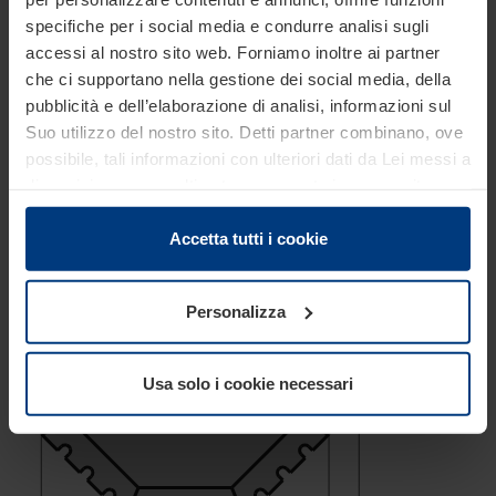
specifiche per i social media e condurre analisi sugli
accessi al nostro sito web. Forniamo inoltre ai partner
che ci supportano nella gestione dei social media, della
pubblicità e dell’elaborazione di analisi, informazioni sul
Suo utilizzo del nostro sito. Detti partner combinano, ove
possibile, tali informazioni con ulteriori dati da Lei messi a
disposizione o raccolti autonomamente in concomitanza
con il Suo impiego dei servizi offerti.
Le disposizioni di legge ci autorizzano a salvare i cookie
Accetta tutti i cookie
sul Suo dispositivo in tutti quei casi in cui essi sono
strettamente necessari al funzionamento del presente
Personalizza
sito. Per tutti gli altri tipi di cookie, necessitiamo del Suo
consenso. Lei ha comunque facoltà di modificare o
revocare tale consenso in ogni momento nella
Usa solo i cookie necessari
dichiarazione sui cookie che può consultare alla
pagina
Informativa sulla privacy
del nostro sito.