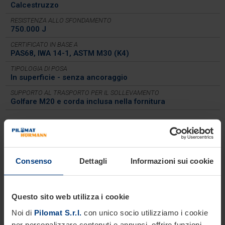
Calcestruzzo
RESISTENZA ALLO SFONDAMENTO
750.000 J
CERTIFICATO IN BASE A
PAS68, IWA 14-1, ASTM M30 (K4)
TIPOLOGIA DI POSA
In superficie - senza ancoraggio
SUPPORTO AL TRASPORTO PER IL SOLLEVAMENTO
Golfare M20 e corda inclusa nella fornitura
Dimensionali
Consenso
Dettagli
Informazioni sui cookie
Questo sito web utilizza i cookie
Noi di
Pilomat S.r.l.
con unico socio utilizziamo i cookie
per personalizzare contenuti e annunci, offrire funzioni