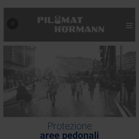
Seleziona la tua lingua
IT
Protezione
aree pedonali