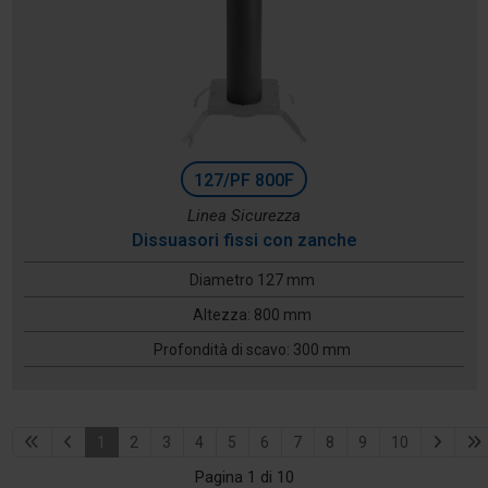
127/PF 800F
Linea Sicurezza
Dissuasori fissi con zanche
Diametro 127 mm
Altezza: 800 mm
Profondità di scavo: 300 mm
1
2
3
4
5
6
7
8
9
10
Pagina 1 di 10