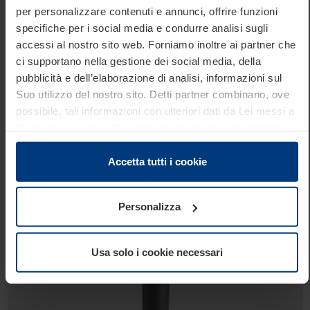
per personalizzare contenuti e annunci, offrire funzioni
specifiche per i social media e condurre analisi sugli
accessi al nostro sito web. Forniamo inoltre ai partner che
ci supportano nella gestione dei social media, della
pubblicità e dell’elaborazione di analisi, informazioni sul
127/P 800A
Suo utilizzo del nostro sito. Detti partner combinano, ove
Linea Sicurezza
possibile, tali informazioni con ulteriori dati da Lei messi a
Dissuasori automatici con unità oleodinamica
disposizione o raccolti autonomamente in concomitanza
integrata
con il Suo impiego dei servizi offerti.
Diametro 127 mm
Le disposizioni di legge ci autorizzano a salvare i cookie
Accetta tutti i cookie
sul Suo dispositivo in tutti quei casi in cui essi sono
Altezza: 800 mm
strettamente necessari al funzionamento del presente
Profondità di scavo: 1400 mm
Personalizza
sito. Per tutti gli altri tipi di cookie, necessitiamo del Suo
consenso. Lei ha comunque facoltà di modificare o
revocare tale consenso in ogni momento nella
Usa solo i cookie necessari
dichiarazione sui cookie che può consultare alla
pagina
Informativa sulla privacy
del nostro sito.