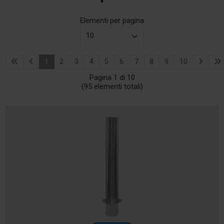
Elementi per pagina
1
2
3
4
5
6
7
8
9
10
Pagina 1 di 10
(95 elementi totali)