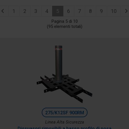
1
2
3
4
5
6
7
8
9
10
Pagina 5 di 10
(95 elementi totali)
275/K12SF 900RM
Linea Alta Sicurezza
Dissuasori rimovibili a basso profilo di posa