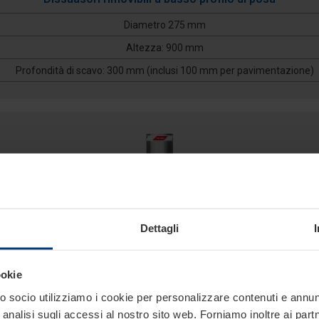
Diametro 275 mm
Altezza: 900 mm
Profondità di scavo: 300 mm (inclusi 100 mm per pavimentazione)
Dettagli
ookie
275/K12ST 900F
 socio utilizziamo i cookie per personalizzare contenuti e annunci
analisi sugli accessi al nostro sito web. Forniamo inoltre ai part