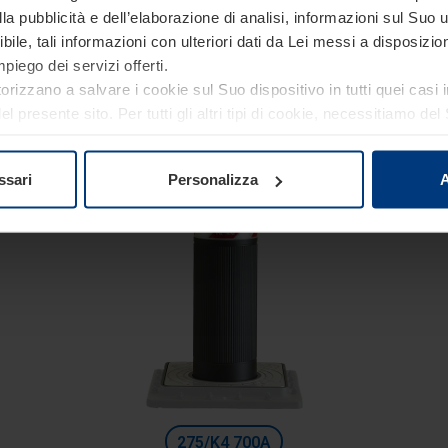
Linea Alta Sicurezza
a pubblicità e dell’elaborazione di analisi, informazioni sul Suo ut
Dissuasori fissi con struttura semplice
ile, tali informazioni con ulteriori dati da Lei messi a disposiz
Diametro 275 mm
piego dei servizi offerti.
torizzano a salvare i cookie sul Suo dispositivo in tutti quei casi
Altezza: 900 mm
 presente sito. Per tutti gli altri tipi di cookie, necessitiamo d
Profondità di scavo: 700 mm
re o revocare tale consenso in ogni momento nella dichiarazion
ativa sulla privacy
del nostro sito.
ssari
Personalizza
A
275/K4 700A