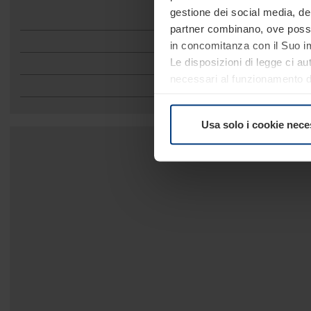
gestione dei social media, dell
partner combinano, ove possib
in concomitanza con il Suo im
Le disposizioni di legge ci au
necessari al funzionamento del
comunque facoltà di modifica
consultare alla pagina
Inform
Usa solo i cookie nece