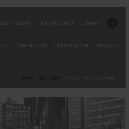
Seleziona la
CASE HISTORY
CERTIFICAZIONI
CONTATTI
IT
NI
CASE HISTORY
CERTIFICAZIONI
CONTATTI
Home
Applicazioni
Protezione aree pedonali