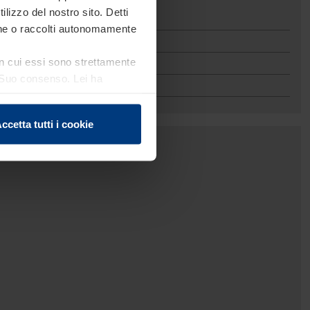
ilizzo del nostro sito. Detti
ione o raccolti autonomamente
 in cui essi sono strettamente
el Suo consenso. Lei ha
e sui cookie che può
ccetta tutti i cookie