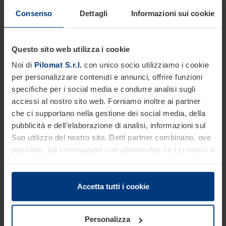
Consenso
Dettagli
Informazioni sui cookie
Questo sito web utilizza i cookie
Noi di
Pilomat S.r.l.
con unico socio utilizziamo i cookie
per personalizzare contenuti e annunci, offrire funzioni
specifiche per i social media e condurre analisi sugli
accessi al nostro sito web. Forniamo inoltre ai partner
Crash test
che ci supportano nella gestione dei social media, della
pubblicità e dell’elaborazione di analisi, informazioni sul
Suo utilizzo del nostro sito. Detti partner combinano, ove
possibile, tali informazioni con ulteriori dati da Lei messi a
disposizione o raccolti autonomamente in concomitanza
con il Suo impiego dei servizi offerti.
Le disposizioni di legge ci autorizzano a salvare i cookie
Accetta tutti i cookie
sul Suo dispositivo in tutti quei casi in cui essi sono
strettamente necessari al funzionamento del presente
Personalizza
sito. Per tutti gli altri tipi di cookie, necessitiamo del Suo