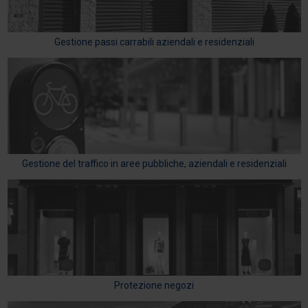
Gestione passi carrabili aziendali e residenziali
Gestione del traffico in aree pubbliche, aziendali e residenziali
Protezione negozi