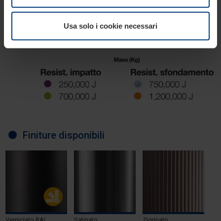
consenso. Lei ha comunque facoltà di modificare o
revocare tale consenso in ogni momento nella
Usa solo i cookie necessari
dichiarazione sui cookie che può consultare alla
pagina
Informativa sulla privacy
del nostro sito.
Finiture disponibili
Verniciato RAL
Satinato
Zigrinato