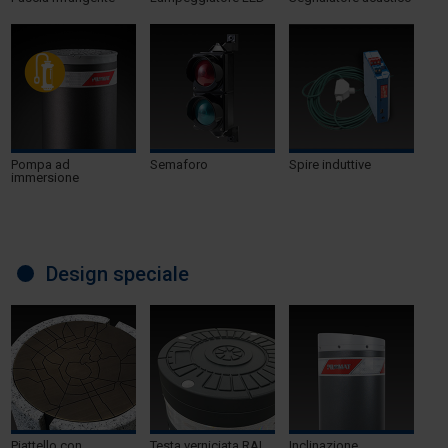
Pompa ad
Semaforo
Spire induttive
immersione
Design speciale
Piattello con
Testa verniciata RAL
Inclinazione