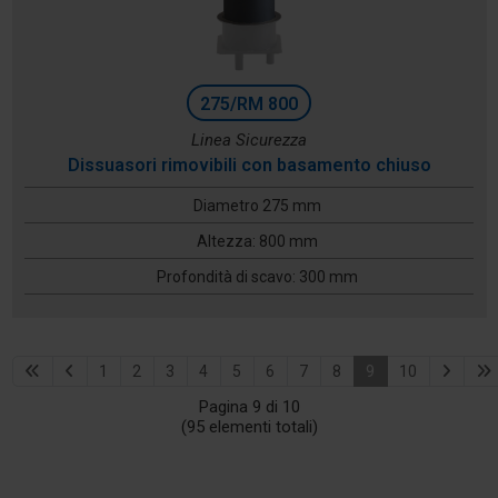
275/RM 800
Linea Sicurezza
Dissuasori rimovibili con basamento chiuso
Diametro 275 mm
Altezza: 800 mm
Profondità di scavo: 300 mm
1
2
3
4
5
6
7
8
9
10
Pagina 9 di 10
(95 elementi totali)