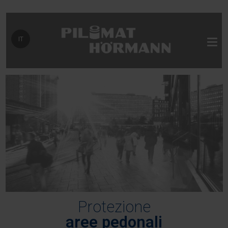
Seleziona la tua lingua
IT
Protezione
aree pedonali