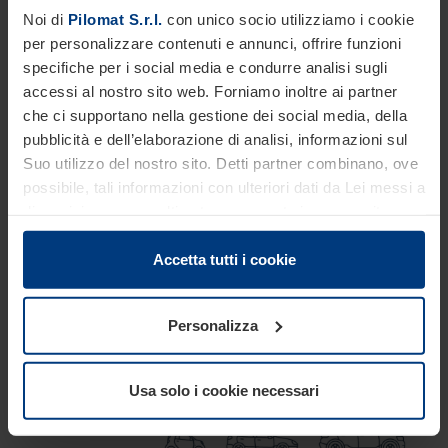
Noi di
Pilomat S.r.l.
con unico socio utilizziamo i cookie
per personalizzare contenuti e annunci, offrire funzioni
specifiche per i social media e condurre analisi sugli
accessi al nostro sito web. Forniamo inoltre ai partner
che ci supportano nella gestione dei social media, della
pubblicità e dell’elaborazione di analisi, informazioni sul
Suo utilizzo del nostro sito. Detti partner combinano, ove
possibile, tali informazioni con ulteriori dati da Lei messi a
disposizione o raccolti autonomamente in concomitanza
con il Suo impiego dei servizi offerti.
Le disposizioni di legge ci autorizzano a salvare i cookie
Accetta tutti i cookie
sul Suo dispositivo in tutti quei casi in cui essi sono
strettamente necessari al funzionamento del presente
Personalizza
sito. Per tutti gli altri tipi di cookie, necessitiamo del Suo
consenso. Lei ha comunque facoltà di modificare o
revocare tale consenso in ogni momento nella
Usa solo i cookie necessari
dichiarazione sui cookie che può consultare alla
Crash test
pagina
Informativa sulla privacy
del nostro sito.