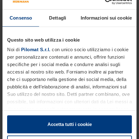
DIAMETRO CILINDRO
273mm
Consenso
Dettagli
Informazioni sui cookie
ALTEZZA CILINDRO
900mm
SPESSORE CILINDRO ACCIAIO
23mm
Questo sito web utilizza i cookie
FINITURA CILINDRO IN ACCIAIO
Noi di
Pilomat S.r.l.
con unico socio utilizziamo i cookie
Trattamento anti corrosione - verniciatura standard
per personalizzare contenuti e annunci, offrire funzioni
grigio antracite
specifiche per i social media e condurre analisi sugli
FINITURA CILINDRO IN ACCIAIO INOX
accessi al nostro sito web. Forniamo inoltre ai partner
Verniciatura standard grigio antracite o satinatura
che ci supportano nella gestione dei social media, della
FASCIA ADESIVA RIFRANGENTE
pubblicità e dell’elaborazione di analisi, informazioni sul
Di serie - altezza 55mm
Suo utilizzo del nostro sito. Detti partner combinano, ove
LINEA COLLEGAMENTO PER STRISCIA A LED
possibile, tali informazioni con ulteriori dati da Lei messi a
Di serie 10m (max 80m)
disposizione o raccolti autonomamente in concomitanza
GRADO DI PROTEZIONE DISSUASORE
con il Suo impiego dei servizi offerti.
IP 67
Le disposizioni di legge ci autorizzano a salvare i cookie
Accetta tutti i cookie
RESISTENZA ALL’IMPATTO
sul Suo dispositivo in tutti quei casi in cui essi sono
700.000 J
strettamente necessari al funzionamento del presente