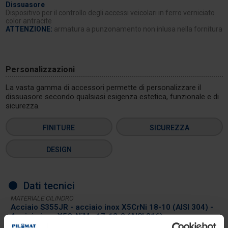
Dissuasore
Dispositivo per il controllo degli accessi veicolari in ferro verniciato
color antracite
ATTENZIONE:
armatura a punzonamento non inlusa nella fornitura
Personalizzazioni
La vasta gamma di accessori permette di personalizzare il
dissuasore secondo qualsiasi esigenza estetica, funzionale e di
sicurezza.
FINITURE
SICUREZZA
DESIGN
Dati tecnici
MATERIALE CILINDRO
Acciaio S355JR - acciaio inox X5CrNi 18-10 (AISI 304) -
Acciaio inox X5CrNiMo 17-12-2 (AISI 316)