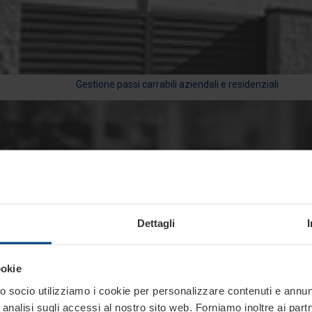
Gestione passi carrabili aziendali e residenziali
Gestione del traffico in aree pubbliche, aziendali e residenziali
Dettagli
ookie
 socio utilizziamo i cookie per personalizzare contenuti e annunci
analisi sugli accessi al nostro sito web. Forniamo inoltre ai part