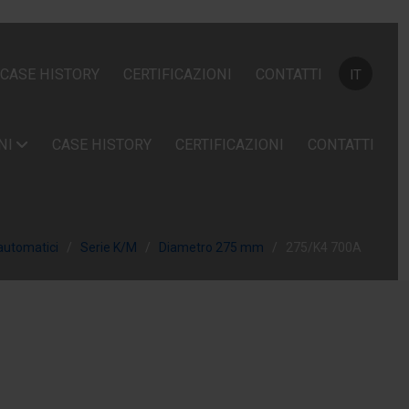
Seleziona la
CASE HISTORY
CERTIFICAZIONI
CONTATTI
IT
NI
CASE HISTORY
CERTIFICAZIONI
CONTATTI
automatici
Serie K/M
Diametro 275 mm
275/K4 700A