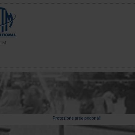
TM
Protezione aree pedonali