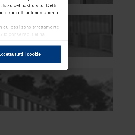
ilizzo del nostro sito. Detti
ione o raccolti autonomamente
 in cui essi sono strettamente
el Suo consenso. Lei ha
e sui cookie che può
ccetta tutti i cookie