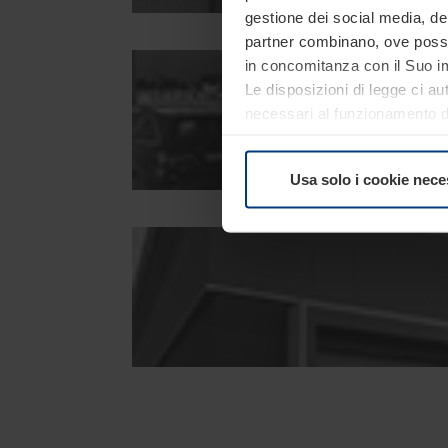
gestione dei social media, dell
partner combinano, ove possib
in concomitanza con il Suo im
Le disposizioni di legge ci au
necessari al funzionamento del
comunque facoltà di modifica
consultare alla pagina
Inform
Usa solo i cookie nece