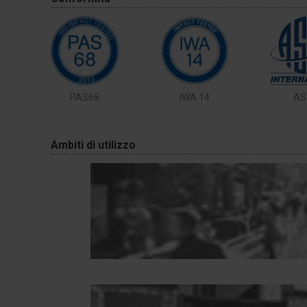
PAS68
IWA 14
AS
Ambiti di utilizzo