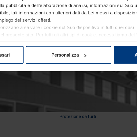
a pubblicità e dell’elaborazione di analisi, informazioni sul Suo ut
Protezione negozi
ile, tali informazioni con ulteriori dati da Lei messi a disposiz
piego dei servizi offerti.
torizzano a salvare i cookie sul Suo dispositivo in tutti quei casi
 presente sito. Per tutti gli altri tipi di cookie, necessitiamo d
re o revocare tale consenso in ogni momento nella dichiarazion
ativa sulla privacy
del nostro sito.
ssari
Personalizza
A
Protezione di aree sensibili o di massima sicurezza
Protezione da furti