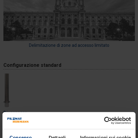
Delimitazione di zone ad accesso limitato
Configurazione standard
Dissuasore
Dispositivo in acciaio verniciato testa piatta
Consenso
Dettagli
Informazioni sui cookie