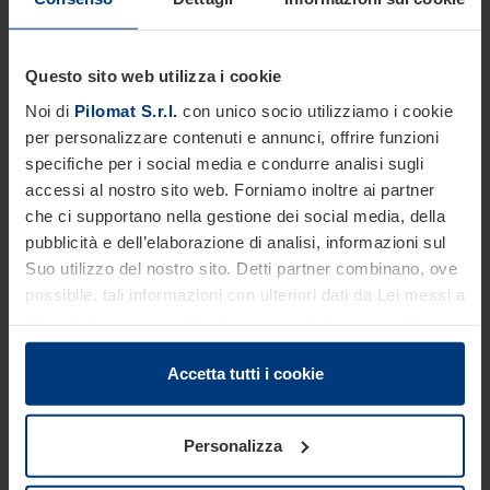
Questo sito web utilizza i cookie
Noi di
Pilomat S.r.l.
con unico socio utilizziamo i cookie
Basamento
Per il fissaggio nel calcestruzzo
per personalizzare contenuti e annunci, offrire funzioni
specifiche per i social media e condurre analisi sugli
accessi al nostro sito web. Forniamo inoltre ai partner
Personalizzazioni
che ci supportano nella gestione dei social media, della
pubblicità e dell’elaborazione di analisi, informazioni sul
La vasta gamma di accessori permette di personalizzare il
Suo utilizzo del nostro sito. Detti partner combinano, ove
dissuasore secondo qualsiasi esigenza estetica, funzionale e di
sicurezza.
possibile, tali informazioni con ulteriori dati da Lei messi a
disposizione o raccolti autonomamente in concomitanza
FINITURE
SICUREZZA
con il Suo impiego dei servizi offerti.
Le disposizioni di legge ci autorizzano a salvare i cookie
Accetta tutti i cookie
DESIGN
sul Suo dispositivo in tutti quei casi in cui essi sono
strettamente necessari al funzionamento del presente
Personalizza
sito. Per tutti gli altri tipi di cookie, necessitiamo del Suo
Dati tecnici
consenso. Lei ha comunque facoltà di modificare o