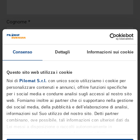
Cognome *
Telefono *
Consenso
Dettagli
Informazioni sui cookie
Questo sito web utilizza i cookie
Email *
Noi di
Pilomat S.r.l.
con unico socio utilizziamo i cookie per
personalizzare contenuti e annunci, offrire funzioni specifiche
per i social media e condurre analisi sugli accessi al nostro sito
web. Forniamo inoltre ai partner che ci supportano nella gestione
Azienda
dei social media, della pubblicità e dell’elaborazione di analisi,
informazioni sul Suo utilizzo del nostro sito. Detti partner
combinano, ove possibile, tali informazioni con ulteriori dati da
Lei messi a disposizione o raccolti autonomamente in
Nazione *
concomitanza con il Suo impiego dei servizi offerti.