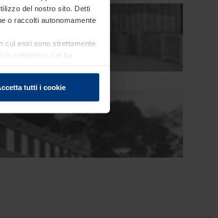
ilizzo del nostro sito. Detti
ione o raccolti autonomamente
 in cui essi sono strettamente
el Suo consenso. Lei ha
e sui cookie che può
ccetta tutti i cookie