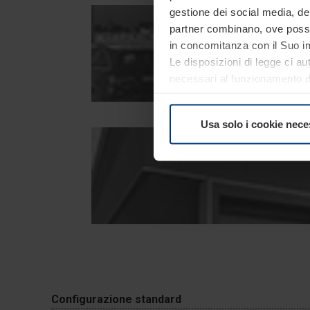
gestione dei social media, dell
partner combinano, ove possib
in concomitanza con il Suo im
Le disposizioni di legge ci au
necessari al funzionamento del
comunque facoltà di modifica
consultare alla pagina
Inform
Usa solo i cookie nece
Configurazione standard