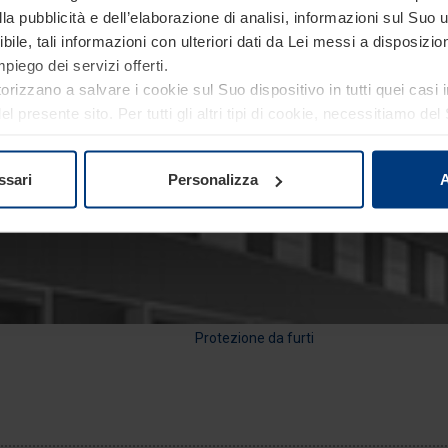
a pubblicità e dell’elaborazione di analisi, informazioni sul Suo ut
ile, tali informazioni con ulteriori dati da Lei messi a disposiz
piego dei servizi offerti.
torizzano a salvare i cookie sul Suo dispositivo in tutti quei casi
 presente sito. Per tutti gli altri tipi di cookie, necessitiamo d
re o revocare tale consenso in ogni momento nella dichiarazion
ativa sulla privacy
del nostro sito.
Protezione di aree sensibili o di massima sicurezza
ssari
Personalizza
A
Protezione da furti