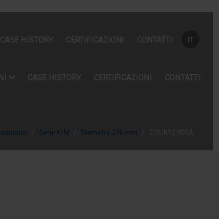
Seleziona la
CASE HISTORY
CERTIFICAZIONI
CONTATTI
IT
NI
CASE HISTORY
CERTIFICAZIONI
CONTATTI
utomatici
Serie K/M
Diametro 275 mm
275/K12 900A