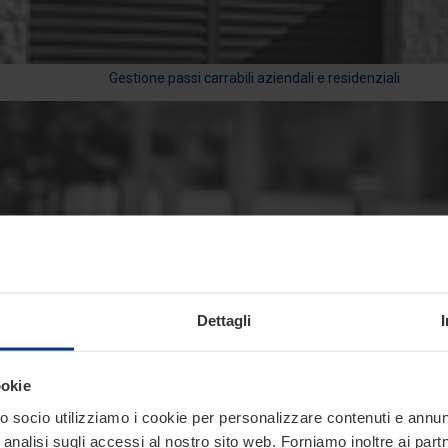
Gestione passi carrabili aziendali e residenziali
Gestione del traffico in aree pubbliche, aziendali e residenziali
Dettagli
ookie
 socio utilizziamo i cookie per personalizzare contenuti e annunci
Protezione negozi
analisi sugli accessi al nostro sito web. Forniamo inoltre ai part