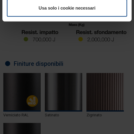
revocare tale consenso in ogni momento nella
Usa solo i cookie necessari
dichiarazione sui cookie che può consultare alla
pagina
Informativa sulla privacy
del nostro sito.
Finiture disponibili
Verniciato RAL
Satinato
Zigrinato