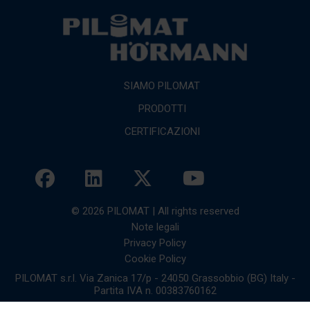
SIAMO PILOMAT
PRODOTTI
CERTIFICAZIONI
© 2026 PILOMAT | All rights reserved
Note legali
Privacy Policy
Cookie Policy
PILOMAT s.r.l. Via Zanica 17/p - 24050 Grassobbio (BG) Italy -
Partita IVA n. 00383760162