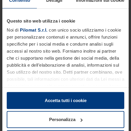
Questo sito web utilizza i cookie
Noi di
Pilomat S.r.l.
con unico socio utilizziamo i cookie
per personalizzare contenuti e annunci, offrire funzioni
specifiche per i social media e condurre analisi sugli
accessi al nostro sito web. Forniamo inoltre ai partner
Crash test
che ci supportano nella gestione dei social media, della
pubblicità e dell’elaborazione di analisi, informazioni sul
Suo utilizzo del nostro sito. Detti partner combinano, ove
possibile, tali informazioni con ulteriori dati da Lei messi a
disposizione o raccolti autonomamente in concomitanza
con il Suo impiego dei servizi offerti.
Le disposizioni di legge ci autorizzano a salvare i cookie
Accetta tutti i cookie
sul Suo dispositivo in tutti quei casi in cui essi sono
strettamente necessari al funzionamento del presente
Personalizza
sito. Per tutti gli altri tipi di cookie, necessitiamo del Suo
consenso. Lei ha comunque facoltà di modificare o