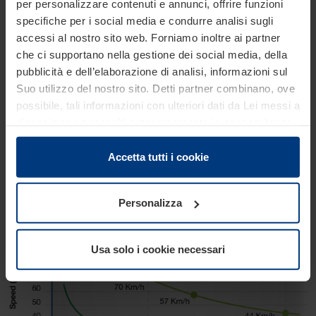
per personalizzare contenuti e annunci, offrire funzioni
specifiche per i social media e condurre analisi sugli
accessi al nostro sito web. Forniamo inoltre ai partner
che ci supportano nella gestione dei social media, della
pubblicità e dell’elaborazione di analisi, informazioni sul
Suo utilizzo del nostro sito. Detti partner combinano, ove
possibile, tali informazioni con ulteriori dati da Lei messi a
disposizione o raccolti autonomamente in concomitanza
con il Suo impiego dei servizi offerti.
Le disposizioni di legge ci autorizzano a salvare i cookie
Accetta tutti i cookie
Crash test
sul Suo dispositivo in tutti quei casi in cui essi sono
strettamente necessari al funzionamento del presente
Personalizza
sito. Per tutti gli altri tipi di cookie, necessitiamo del Suo
consenso. Lei ha comunque facoltà di modificare o
revocare tale consenso in ogni momento nella
Usa solo i cookie necessari
dichiarazione sui cookie che può consultare alla
pagina
Informativa sulla privacy
del nostro sito.