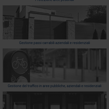
Gestione passi carrabili aziendali e residenziali
Gestione del traffico in aree pubbliche, aziendali e residenziali