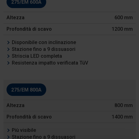
275/EM 600A
Altezza
600 mm
Profondità
di
1200 mm
scavo
Disponibile con inclinazione
Caratteristiche
Stazione fino a 9 dissuasori
Striscia LED completa
Resistenza impatto verificata TüV
275/EM 800A
800 mm
1400 mm
Più visibile
Stazione fino a 9 dissuasori