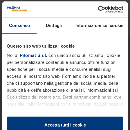
Striscia LED completa
Resistenza impatto verificata TüV
Consenso
Dettagli
Informazioni sui cookie
Questo sito web utilizza i cookie
Vuoi avere informazioni più
Noi di
Pilomat S.r.l.
con unico socio utilizziamo i cookie
approfondite sui nostri prodotti
per personalizzare contenuti e annunci, offrire funzioni
e servizi?
specifiche per i social media e condurre analisi sugli
Siamo a tua disposizione.
accessi al nostro sito web. Forniamo inoltre ai partner
che ci supportano nella gestione dei social media, della
pubblicità e dell’elaborazione di analisi, informazioni sul
Nome *
Suo utilizzo del nostro sito. Detti partner combinano, ove
possibile, tali informazioni con ulteriori dati da Lei messi a
disposizione o raccolti autonomamente in concomitanza
Cognome *
con il Suo impiego dei servizi offerti.
Le disposizioni di legge ci autorizzano a salvare i cookie
Accetta tutti i cookie