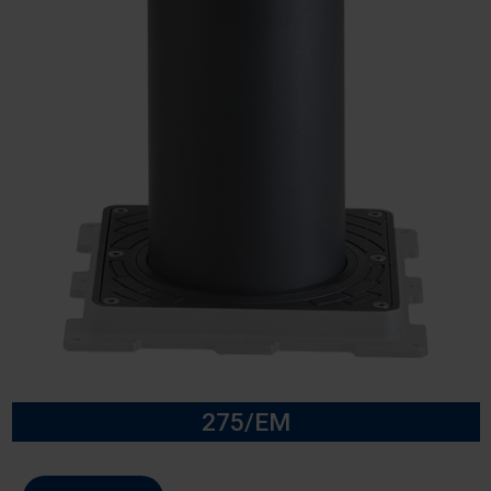
275/EM
Modello