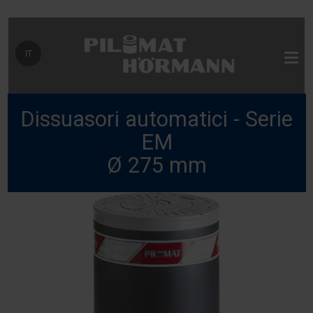
Seleziona la tua lingua
IT
Dissuasori automatici - Serie
EM
Ø 275 mm