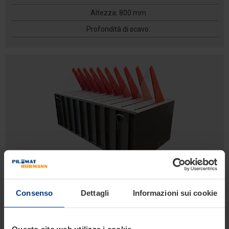
Altezza: 800 mm
Profondità di scavo:
TYRE KILLER BIG
Consenso
Dettagli
Informazioni sui cookie
Linea Alta Sicurezza
Tyre Killer meccanico fora-pneumatici per veicoli
Questo sito web utilizza i cookie