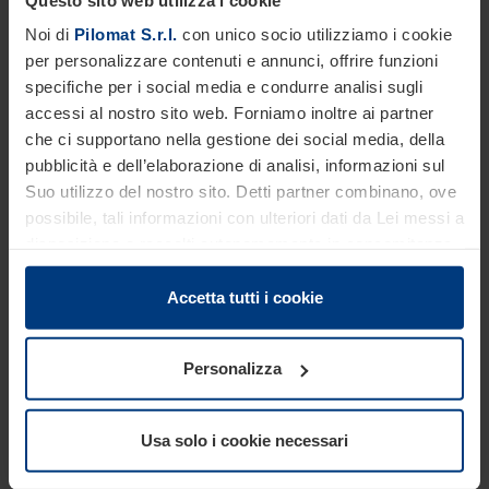
Altezza 500 mm
Noi di
Pilomat S.r.l.
con unico socio utilizziamo i cookie
Altezza: 500 mm
per personalizzare contenuti e annunci, offrire funzioni
Profondità di scavo: 900 mm
specifiche per i social media e condurre analisi sugli
accessi al nostro sito web. Forniamo inoltre ai partner
che ci supportano nella gestione dei social media, della
pubblicità e dell’elaborazione di analisi, informazioni sul
Suo utilizzo del nostro sito. Detti partner combinano, ove
possibile, tali informazioni con ulteriori dati da Lei messi a
disposizione o raccolti autonomamente in concomitanza
con il Suo impiego dei servizi offerti.
Le disposizioni di legge ci autorizzano a salvare i cookie
Accetta tutti i cookie
sul Suo dispositivo in tutti quei casi in cui essi sono
strettamente necessari al funzionamento del presente
Personalizza
TYRE KILLER SMALL
sito. Per tutti gli altri tipi di cookie, necessitiamo del Suo
consenso. Lei ha comunque facoltà di modificare o
Linea Alta Sicurezza
revocare tale consenso in ogni momento nella
Tyre Killer meccanico fora-pneumatici per veicoli
Usa solo i cookie necessari
dichiarazione sui cookie che può consultare alla
Altezza 61 mm
pagina
Informativa sulla privacy
del nostro sito.