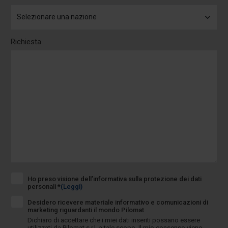
Richiesta
Ho preso visione dell’informativa sulla protezione dei dati
personali *
(Leggi)
Desidero ricevere materiale informativo e comunicazioni di
marketing riguardanti il mondo Pilomat
Dichiaro di accettare che i miei dati inseriti possano essere
utilizzati da Pilomat s.r.l. a tale scopo. Il mio consenso viene