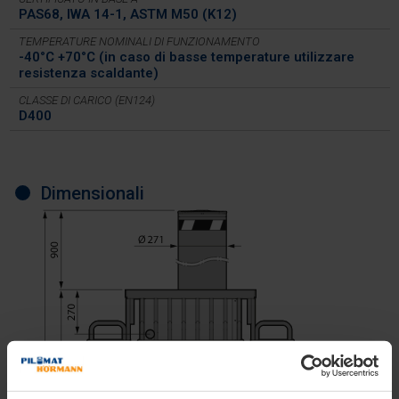
PAS68, IWA 14-1, ASTM M50 (K12)
TEMPERATURE NOMINALI DI FUNZIONAMENTO
-40°C +70°C (in caso di basse temperature utilizzare
resistenza scaldante)
CLASSE DI CARICO (EN124)
D400
Dimensionali