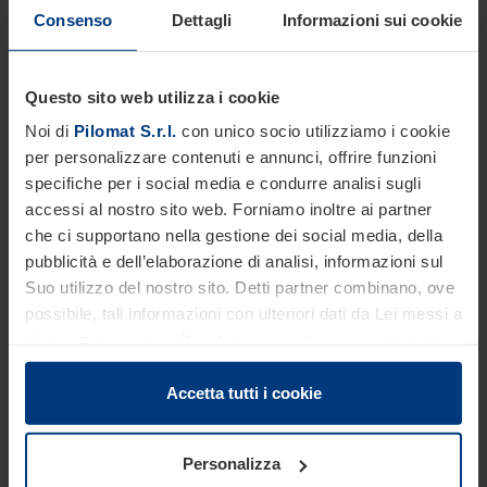
Consenso
Dettagli
Informazioni sui cookie
Questo sito web utilizza i cookie
Noi di
Pilomat S.r.l.
con unico socio utilizziamo i cookie
per personalizzare contenuti e annunci, offrire funzioni
specifiche per i social media e condurre analisi sugli
accessi al nostro sito web. Forniamo inoltre ai partner
che ci supportano nella gestione dei social media, della
pubblicità e dell’elaborazione di analisi, informazioni sul
Suo utilizzo del nostro sito. Detti partner combinano, ove
possibile, tali informazioni con ulteriori dati da Lei messi a
disposizione o raccolti autonomamente in concomitanza
con il Suo impiego dei servizi offerti.
Le disposizioni di legge ci autorizzano a salvare i cookie
Accetta tutti i cookie
sul Suo dispositivo in tutti quei casi in cui essi sono
strettamente necessari al funzionamento del presente
Personalizza
sito. Per tutti gli altri tipi di cookie, necessitiamo del Suo