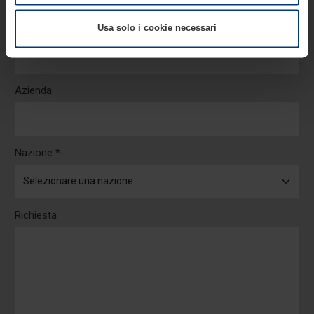
nella dichiarazione sui cookie che può consultare alla
pagina
Informativa sulla privacy
del nostro sito.
Email *
Usa solo i cookie necessari
Azienda
Nazione *
Richiesta