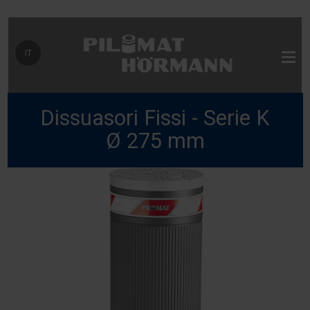
Seleziona la tua lingua
IT
Dissuasori Fissi - Serie K
Ø 275 mm