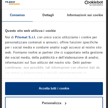
Consenso
Dettagli
Informazioni sui cookie
Vuoi avere informazioni più
approfondite sui nostri prodotti
Questo sito web utilizza i cookie
e servizi?
Noi di
Pilomat S.r.l.
con unico socio utilizziamo i cookie per
Siamo a tua disposizione.
personalizzare contenuti e annunci, offrire funzioni specifiche
per i social media e condurre analisi sugli accessi al nostro sito
web. Forniamo inoltre ai partner che ci supportano nella gestione
Nome *
dei social media, della pubblicità e dell’elaborazione di analisi,
informazioni sul Suo utilizzo del nostro sito. Detti partner
combinano, ove possibile, tali informazioni con ulteriori dati da
Lei messi a disposizione o raccolti autonomamente in
Cognome *
concomitanza con il Suo impiego dei servizi offerti.
Le disposizioni di legge ci autorizzano a salvare i cookie sul
Suo dispositivo in tutti quei casi in cui essi sono strettamente
Accetta tutti i cookie
necessari al funzionamento del presente sito. Per tutti gli altri
Telefono *
tipi di cookie, necessitiamo del Suo consenso. Lei ha comunque
Personalizza
facoltà di modificare o revocare tale consenso in ogni momento