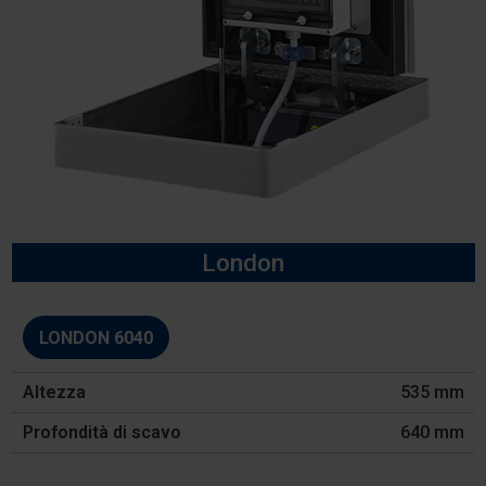
London
Modello
LONDON 6040
Altezza
535 mm
Profondità
di
640 mm
scavo
Caratteristiche