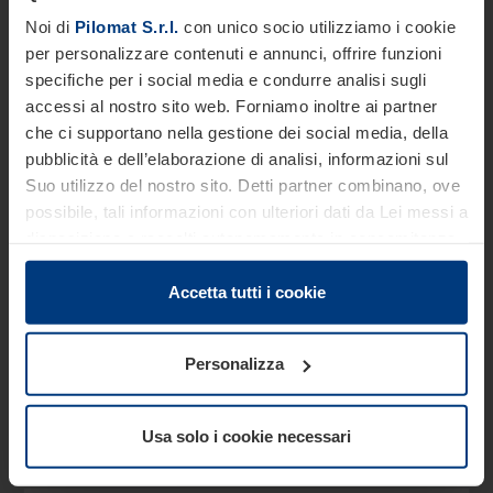
Noi di
Pilomat S.r.l.
con unico socio utilizziamo i cookie
per personalizzare contenuti e annunci, offrire funzioni
Cognome *
specifiche per i social media e condurre analisi sugli
accessi al nostro sito web. Forniamo inoltre ai partner
che ci supportano nella gestione dei social media, della
pubblicità e dell’elaborazione di analisi, informazioni sul
Telefono *
Suo utilizzo del nostro sito. Detti partner combinano, ove
possibile, tali informazioni con ulteriori dati da Lei messi a
disposizione o raccolti autonomamente in concomitanza
con il Suo impiego dei servizi offerti.
Email *
Le disposizioni di legge ci autorizzano a salvare i cookie
Accetta tutti i cookie
sul Suo dispositivo in tutti quei casi in cui essi sono
strettamente necessari al funzionamento del presente
Personalizza
sito. Per tutti gli altri tipi di cookie, necessitiamo del Suo
Azienda
consenso. Lei ha comunque facoltà di modificare o
revocare tale consenso in ogni momento nella
Usa solo i cookie necessari
dichiarazione sui cookie che può consultare alla
Nazione *
pagina
Informativa sulla privacy
del nostro sito.