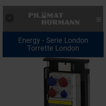
Seleziona la tua lingua
IT
Energy - Serie London
Torrette London