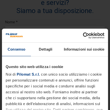
e servizi?
Siamo a tua disposizione.
Nome *
Cognome *
Consenso
Dettagli
Informazioni sui cookie
Telefono *
Questo sito web utilizza i cookie
Noi di
Pilomat S.r.l.
con unico socio utilizziamo i cookie
per personalizzare contenuti e annunci, offrire funzioni
specifiche per i social media e condurre analisi sugli
Email *
accessi al nostro sito web. Forniamo inoltre ai partner
che ci supportano nella gestione dei social media, della
pubblicità e dell’elaborazione di analisi, informazioni sul
Azienda
Suo utilizzo del nostro sito. Detti partner combinano, ove