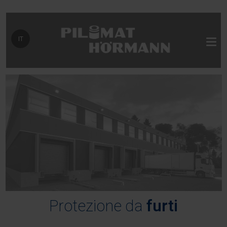
Seleziona la tua lingua
IT
Protezione da
furti