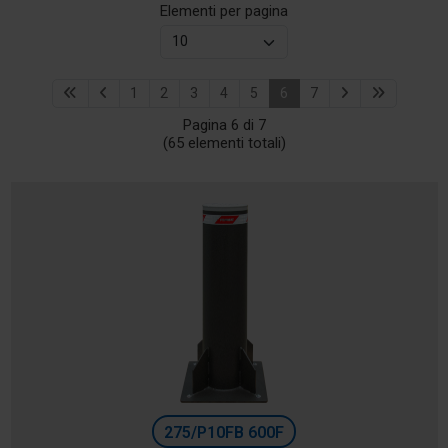
Elementi per pagina
1
2
3
4
5
6
7
Pagina 6 di 7
(65 elementi totali)
275/P10FB 600F