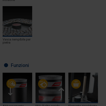
Vasca riempibile per
pietra
Funzioni
Abbassamento
EFO (Salita rapida
Elemento riscaldante