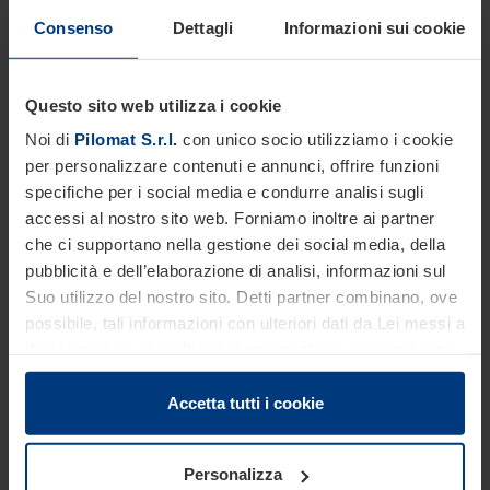
Consenso
Dettagli
Informazioni sui cookie
Questo sito web utilizza i cookie
Noi di
Pilomat S.r.l.
con unico socio utilizziamo i cookie
per personalizzare contenuti e annunci, offrire funzioni
specifiche per i social media e condurre analisi sugli
accessi al nostro sito web. Forniamo inoltre ai partner
che ci supportano nella gestione dei social media, della
Crash test
pubblicità e dell’elaborazione di analisi, informazioni sul
Suo utilizzo del nostro sito. Detti partner combinano, ove
possibile, tali informazioni con ulteriori dati da Lei messi a
disposizione o raccolti autonomamente in concomitanza
con il Suo impiego dei servizi offerti.
Le disposizioni di legge ci autorizzano a salvare i cookie
Accetta tutti i cookie
sul Suo dispositivo in tutti quei casi in cui essi sono
strettamente necessari al funzionamento del presente
Personalizza
sito. Per tutti gli altri tipi di cookie, necessitiamo del Suo