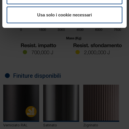
consenso. Lei ha comunque facoltà di modificare o
revocare tale consenso in ogni momento nella
Usa solo i cookie necessari
dichiarazione sui cookie che può consultare alla
pagina
Informativa sulla privacy
del nostro sito.
Finiture disponibili
Verniciato RAL
Satinato
Zigrinato