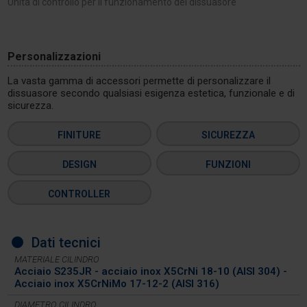
Unità di controllo per il funzionamento del dissuasore
Personalizzazioni
La vasta gamma di accessori permette di personalizzare il
dissuasore secondo qualsiasi esigenza estetica, funzionale e di
sicurezza.
FINITURE
SICUREZZA
DESIGN
FUNZIONI
CONTROLLER
Dati tecnici
MATERIALE CILINDRO
Acciaio S235JR - acciaio inox X5CrNi 18-10 (AISI 304) -
Acciaio inox X5CrNiMo 17-12-2 (AISI 316)
DIAMETRO CILINDRO