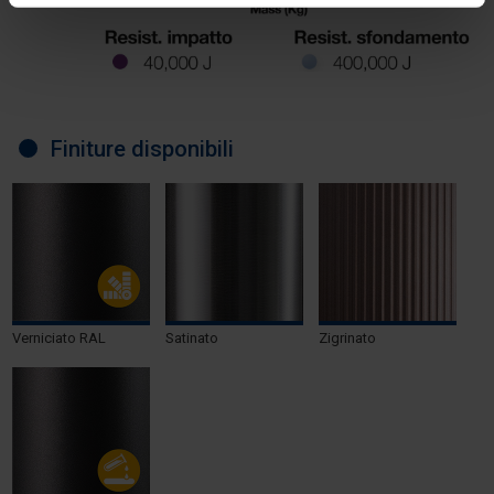
Finiture disponibili
Verniciato RAL
Satinato
Zigrinato