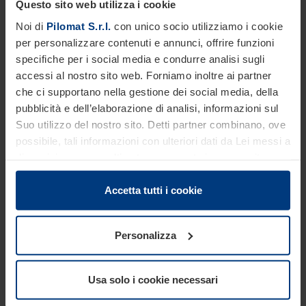
Questo sito web utilizza i cookie
Noi di
Pilomat S.r.l.
con unico socio utilizziamo i cookie
per personalizzare contenuti e annunci, offrire funzioni
specifiche per i social media e condurre analisi sugli
accessi al nostro sito web. Forniamo inoltre ai partner
Crash test
che ci supportano nella gestione dei social media, della
pubblicità e dell’elaborazione di analisi, informazioni sul
Suo utilizzo del nostro sito. Detti partner combinano, ove
possibile, tali informazioni con ulteriori dati da Lei messi a
disposizione o raccolti autonomamente in concomitanza
con il Suo impiego dei servizi offerti.
Le disposizioni di legge ci autorizzano a salvare i cookie
Accetta tutti i cookie
sul Suo dispositivo in tutti quei casi in cui essi sono
strettamente necessari al funzionamento del presente
Personalizza
sito. Per tutti gli altri tipi di cookie, necessitiamo del Suo
consenso. Lei ha comunque facoltà di modificare o
revocare tale consenso in ogni momento nella
Usa solo i cookie necessari
dichiarazione sui cookie che può consultare alla
pagina
Informativa sulla privacy
del nostro sito.