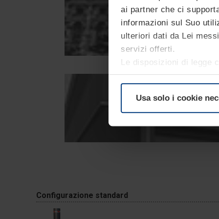
ai partner che ci supporta
informazioni sul Suo utili
ulteriori dati da Lei mes
servizi offerti.
Le disposizioni di legge c
sono strettamente necessar
necessitiamo del Suo con
Usa solo i cookie nec
momento nella dichiarazi
nostro sito.
Configurazione standard