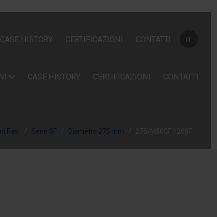
Seleziona la
CASE HISTORY
CERTIFICAZIONI
CONTATTI
IT
NI
CASE HISTORY
CERTIFICAZIONI
CONTATTI
i Fissi
Serie SF
Diametro 275 mm
275/M50SF 1200F