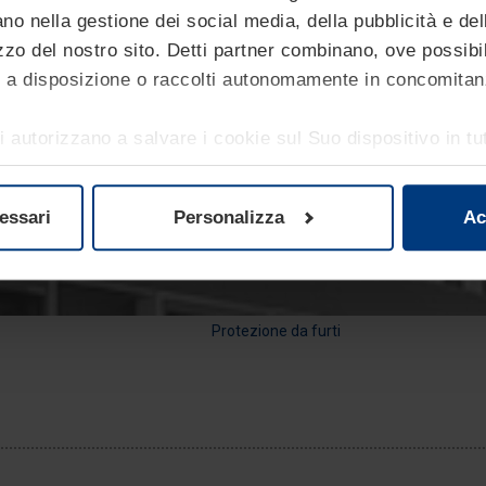
no nella gestione dei social media, della pubblicità e dell
zzo del nostro sito. Detti partner combinano, ove possibil
si a disposizione o raccolti autonomamente in concomitan
i autorizzano a salvare i cookie sul Suo dispositivo in tut
Delimitazione di zone ad accesso limitato
i al funzionamento del presente sito. Per tutti gli altri t
senso. Lei ha comunque facoltà di modificare o revocare
essari
Personalizza
Ac
one sui cookie che può consultare alla pagina
Informativ
Protezione da furti