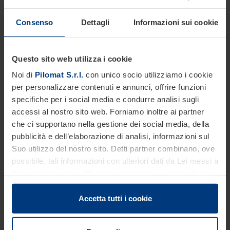
273mm
ALTEZZA CILINDRO
Consenso
Dettagli
Informazioni sui cookie
700mm
SPESSORE CILINDRO ACCIAIO
10mm
Questo sito web utilizza i cookie
FINITURA CILINDRO IN ACCIAIO
Trattamento anti corrosione - verniciatura standard
Noi di
Pilomat S.r.l.
con unico socio utilizziamo i cookie
grigio antracite
per personalizzare contenuti e annunci, offrire funzioni
specifiche per i social media e condurre analisi sugli
FINITURA CILINDRO IN ACCIAIO INOX
Verniciatura standard grigio antracite o satinatura
accessi al nostro sito web. Forniamo inoltre ai partner
che ci supportano nella gestione dei social media, della
FASCIA ADESIVA RIFRANGENTE
Di serie - altezza 55mm
pubblicità e dell’elaborazione di analisi, informazioni sul
Suo utilizzo del nostro sito. Detti partner combinano, ove
LINEA COLLEGAMENTO PER STRISCIA A LED
Di serie 10m (max 80m)
possibile, tali informazioni con ulteriori dati da Lei messi a
disposizione o raccolti autonomamente in concomitanza
GRADO DI PROTEZIONE DISSUASORE
IP 67
con il Suo impiego dei servizi offerti.
Le disposizioni di legge ci autorizzano a salvare i cookie
Accetta tutti i cookie
RESISTENZA ALL’IMPATTO
250.000 J
sul Suo dispositivo in tutti quei casi in cui essi sono
strettamente necessari al funzionamento del presente
RESISTENZA ALLO SFONDAMENTO