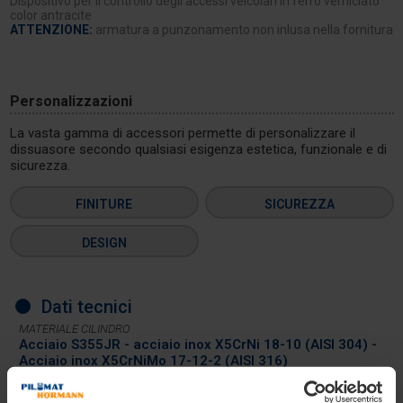
Dispositivo per il controllo degli accessi veicolari in ferro verniciato
color antracite
ATTENZIONE:
armatura a punzonamento non inlusa nella fornitura
Personalizzazioni
La vasta gamma di accessori permette di personalizzare il
dissuasore secondo qualsiasi esigenza estetica, funzionale e di
sicurezza.
FINITURE
SICUREZZA
DESIGN
Dati tecnici
MATERIALE CILINDRO
Acciaio S355JR - acciaio inox X5CrNi 18-10 (AISI 304) -
Acciaio inox X5CrNiMo 17-12-2 (AISI 316)
DIAMETRO CILINDRO