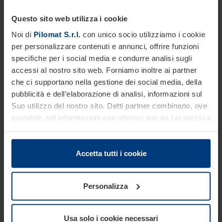
Questo sito web utilizza i cookie
Noi di
Pilomat S.r.l.
con unico socio utilizziamo i cookie
per personalizzare contenuti e annunci, offrire funzioni
specifiche per i social media e condurre analisi sugli
accessi al nostro sito web. Forniamo inoltre ai partner
che ci supportano nella gestione dei social media, della
pubblicità e dell’elaborazione di analisi, informazioni sul
Suo utilizzo del nostro sito. Detti partner combinano, ove
possibile, tali informazioni con ulteriori dati da Lei messi a
disposizione o raccolti autonomamente in concomitanza
con il Suo impiego dei servizi offerti.
Le disposizioni di legge ci autorizzano a salvare i cookie
Accetta tutti i cookie
sul Suo dispositivo in tutti quei casi in cui essi sono
strettamente necessari al funzionamento del presente
Personalizza
sito. Per tutti gli altri tipi di cookie, necessitiamo del Suo
consenso. Lei ha comunque facoltà di modificare o
revocare tale consenso in ogni momento nella
Usa solo i cookie necessari