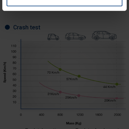
dichiarazione sui cookie che può consultare alla
pagina
Informativa sulla privacy
del nostro sito.
Crash test