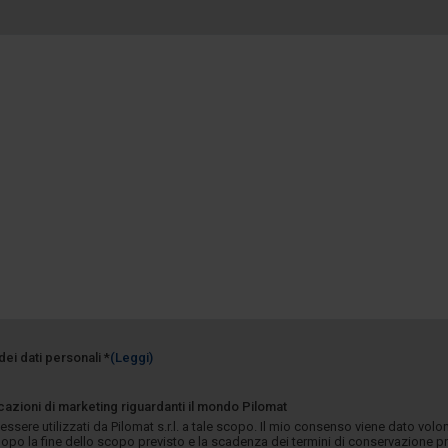
dei dati personali *
(Leggi)
azioni di marketing riguardanti il mondo Pilomat
 essere utilizzati da Pilomat s.r.l. a tale scopo. Il mio consenso viene dato vo
opo la fine dello scopo previsto e la scadenza dei termini di conservazione p