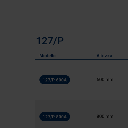
127/P
Modello
Altezza
600 mm
127/P 600A
800 mm
127/P 800A