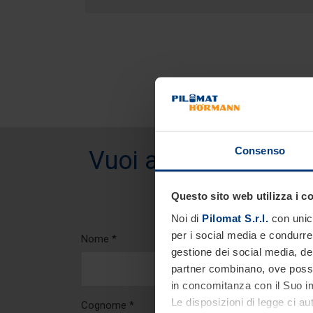
Consenso
Vuoi avere informazi
Questo sito web utilizza i c
Noi di
Pilomat S.r.l.
con unico
per i social media e condurre 
Nome *
gestione dei social media, dell
partner combinano, ove possib
in concomitanza con il Suo im
Le disposizioni di legge ci au
Cognome *