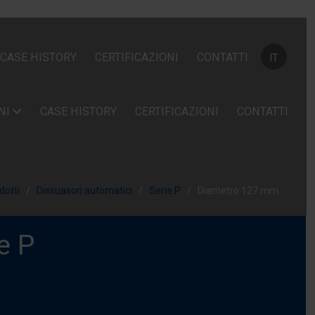
Seleziona la
CASE HISTORY
CERTIFICAZIONI
CONTATTI
IT
NI
CASE HISTORY
CERTIFICAZIONI
CONTATTI
dotti
Dissuasori automatici
Serie P
Diametro 127 mm
e P