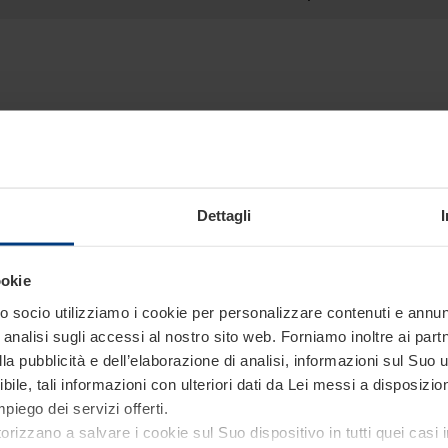
Dettagli
oni più approfondite sui nostr
Siamo a tua disposizione.
ookie
 socio utilizziamo i cookie per personalizzare contenuti e annunci
analisi sugli accessi al nostro sito web. Forniamo inoltre ai part
a pubblicità e dell’elaborazione di analisi, informazioni sul Suo ut
ile, tali informazioni con ulteriori dati da Lei messi a disposiz
piego dei servizi offerti.
torizzano a salvare i cookie sul Suo dispositivo in tutti quei casi