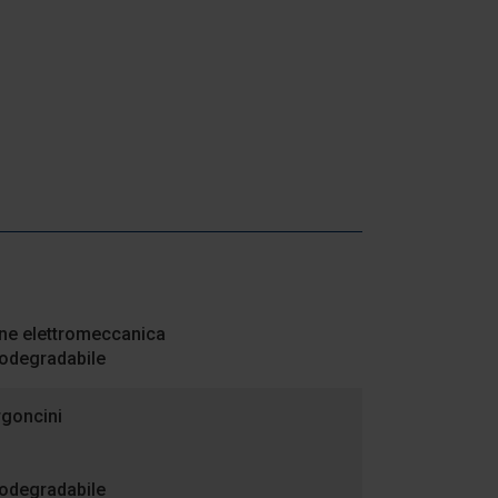
one elettromeccanica
iodegradabile
rgoncini
iodegradabile