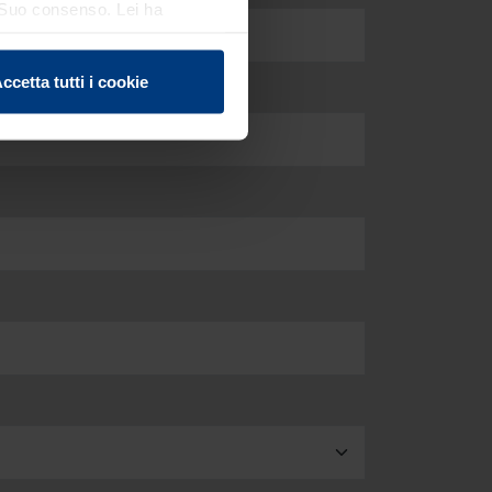
el Suo consenso. Lei ha
e sui cookie che può
ccetta tutti i cookie