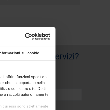
Informazioni sui cookie
i prodotti e servizi?
, offrire funzioni specifiche
ner che ci supportano nella
ilizzo del nostro sito. Detti
ione o raccolti autonomamente
 in cui essi sono strettamente