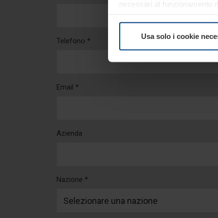
necessari al funzionamento del
comunque facoltà di modifica
consultare alla pagina
Inform
Usa solo i cookie nece
Telefono *
Email *
Azienda
Nazione *