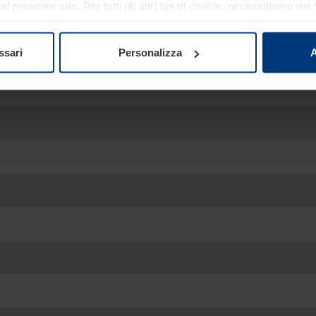
 presente sito. Per tutti gli altri tipi di cookie, necessitiamo d
re o revocare tale consenso in ogni momento nella dichiarazion
ativa sulla privacy
del nostro sito.
ssari
Personalizza
A