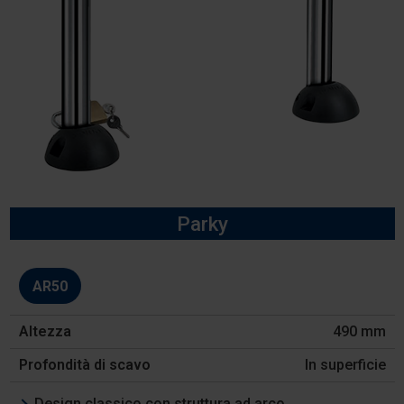
Parky
Modello
AR50
Altezza
490 mm
Profondità
di
In superficie
scavo
Design classico con struttura ad arco