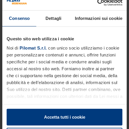
Consenso
Dettagli
Informazioni sui cookie
AR580
465 mm
Questo sito web utilizza i cookie
In superficie
Noi di
Pilomat S.r.l.
con unico socio utilizziamo i cookie
per personalizzare contenuti e annunci, offrire funzioni
Struttura ad arco con tre punti d’appoggio e grande
specifiche per i social media e condurre analisi sugli
ampiezza
accessi al nostro sito web. Forniamo inoltre ai partner
che ci supportano nella gestione dei social media, della
pubblicità e dell’elaborazione di analisi, informazioni sul
AR600
Suo utilizzo del nostro sito. Detti partner combinano, ove
possibile, tali informazioni con ulteriori dati da Lei messi a
500 mm
disposizione o raccolti autonomamente in concomitanza
con il Suo impiego dei servizi offerti.
In superficie
Le disposizioni di legge ci autorizzano a salvare i cookie
Accetta tutti i cookie
sul Suo dispositivo in tutti quei casi in cui essi sono
A forma di triangolo rovesciato