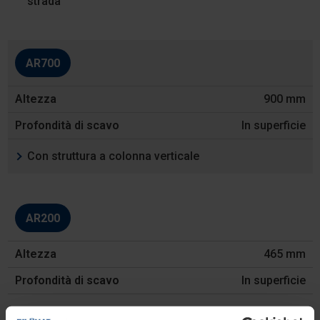
strada
AR700
900 mm
In superficie
Con struttura a colonna verticale
AR200
465 mm
In superficie
Struttura ad arco con tre punti d’appoggio