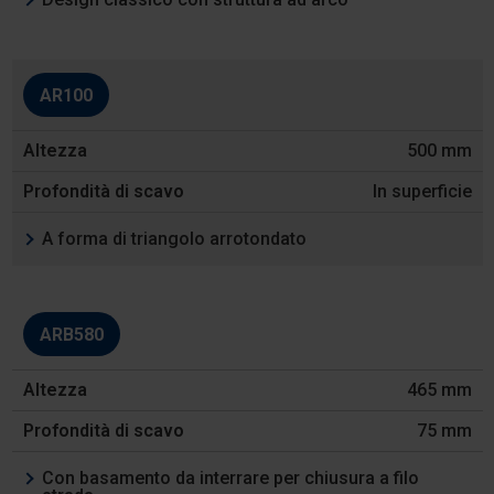
Caratteristiche
AR100
500 mm
In superficie
A forma di triangolo arrotondato
ARB580
465 mm
75 mm
Con basamento da interrare per chiusura a filo