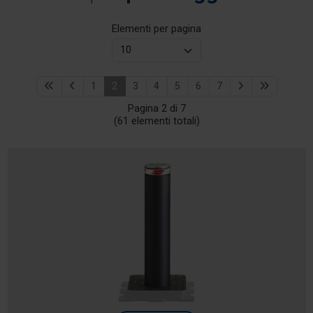
Elementi per pagina
1
2
3
4
5
6
7
Pagina 2 di 7
(61 elementi totali)