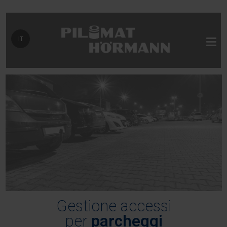
Seleziona la tua lingua
IT
Gestione accessi
per
parcheggi