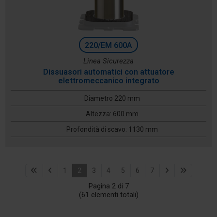
220/EM 600A
Linea Sicurezza
Dissuasori automatici con attuatore
elettromeccanico integrato
Diametro 220 mm
Altezza: 600 mm
Profondità di scavo: 1130 mm
1
2
3
4
5
6
7
Pagina 2 di 7
(61 elementi totali)