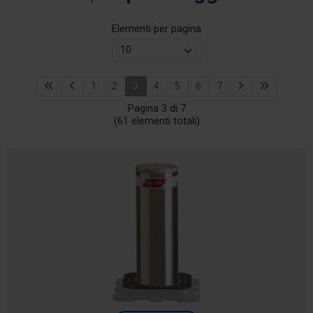
Elementi per pagina
1
2
3
4
5
6
7
Pagina 3 di 7
(61 elementi totali)