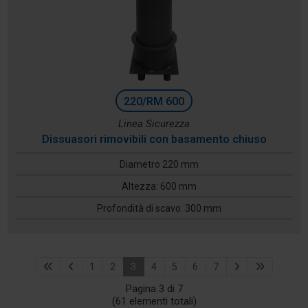
220/RM 600
Linea Sicurezza
Dissuasori rimovibili con basamento chiuso
Diametro 220 mm
Altezza: 600 mm
Profondità di scavo: 300 mm
1
2
3
4
5
6
7
Pagina 3 di 7
(61 elementi totali)