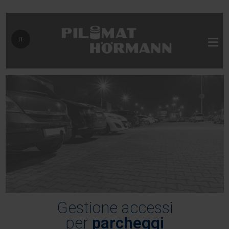
Seleziona la tua lingua
IT
Gestione accessi
per
parcheggi