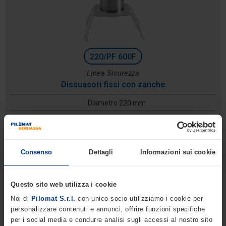
220/PF 600F
Linea Sicurezza
Dissuasori fissi con zanche
Diametro 220 mm
Altezza: 600 mm
Profondità di scavo: 300 mm
Consenso
Dettagli
Informazioni sui cookie
Questo sito web utilizza i cookie
Noi di
Pilomat S.r.l.
con unico socio utilizziamo i cookie per
personalizzare contenuti e annunci, offrire funzioni specifiche
per i social media e condurre analisi sugli accessi al nostro sito