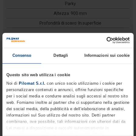
Parky
Altezza: 900 mm
Profondità di scavo: In superficie
Consenso
Dettagli
Informazioni sui cookie
Questo sito web utilizza i cookie
Noi di
Pilomat S.r.l.
con unico socio utilizziamo i cookie per
personalizzare contenuti e annunci, offrire funzioni specifiche
per i social media e condurre analisi sugli accessi al nostro sito
web. Forniamo inoltre ai partner che ci supportano nella gestione
dei social media, della pubblicità e dell’elaborazione di analisi,
ARB580
informazioni sul Suo utilizzo del nostro sito. Detti partner
combinano, ove possibile, tali informazioni con ulteriori dati da
Barriere salvaparcheggio manuali
Lei messi a disposizione o raccolti autonomamente in
concomitanza con il Suo impiego dei servizi offerti.
Parky