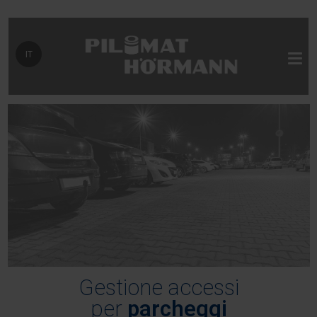
Seleziona la tua lingua
IT
Gestione accessi
per
parcheggi