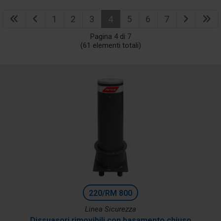
1
2
3
4
5
6
7
Pagina 4 di 7
(61 elementi totali)
220/RM 800
Linea Sicurezza
Dissuasori rimovibili con basamento chiuso