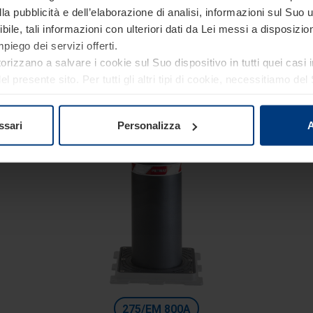
Linea Sicurezza
a pubblicità e dell’elaborazione di analisi, informazioni sul Suo ut
ssuasori automatici con attuatore elettromeccanico integr
ile, tali informazioni con ulteriori dati da Lei messi a disposiz
Diametro 275 mm
piego dei servizi offerti.
torizzano a salvare i cookie sul Suo dispositivo in tutti quei casi
Altezza: 600 mm
 presente sito. Per tutti gli altri tipi di cookie, necessitiamo d
Profondità di scavo: 1200 mm
re o revocare tale consenso in ogni momento nella dichiarazion
ativa sulla privacy
del nostro sito.
ssari
Personalizza
A
275/EM 800A