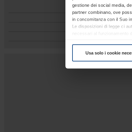
gestione dei social media, dell
Di
partner combinano, ove possib
in concomitanza con il Suo im
Le disposizioni di legge ci au
necessari al funzionamento del
comunque facoltà di modifica
consultare alla pagina
Inform
Usa solo i cookie nece