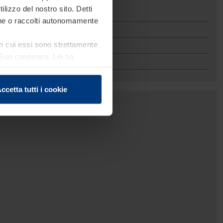
ilizzo del nostro sito. Detti
ato
ione o raccolti autonomamente
 in cui essi sono strettamente
el Suo consenso. Lei ha
e sui cookie che può
ccetta tutti i cookie