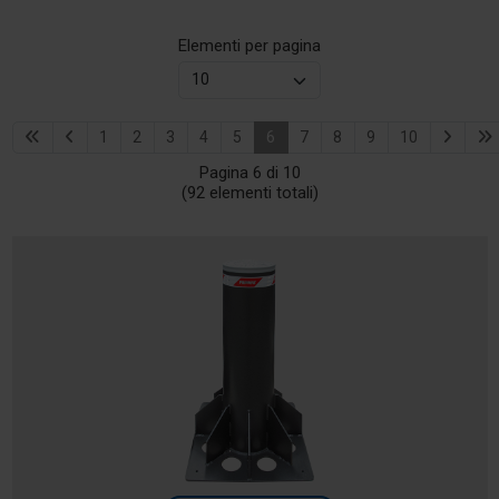
Elementi per pagina
1
2
3
4
5
6
7
8
9
10
Pagina 6 di 10
(92 elementi totali)