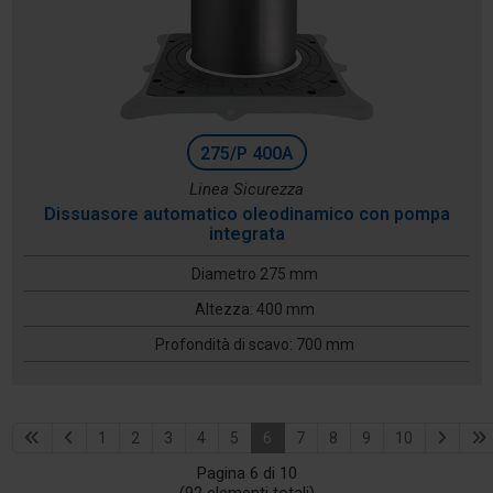
275/P 400A
Linea Sicurezza
Dissuasore automatico oleodinamico con pompa
integrata
Diametro 275 mm
Altezza: 400 mm
Profondità di scavo: 700 mm
1
2
3
4
5
6
7
8
9
10
Pagina 6 di 10
(92 elementi totali)