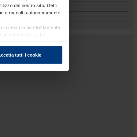
ilizzo del nostro sito. Detti
ione o raccolti autonomamente
 in cui essi sono strettamente
el Suo consenso. Lei ha
e sui cookie che può
ccetta tutti i cookie