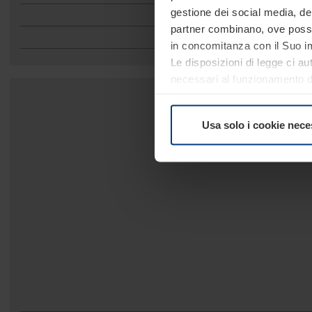
gestione dei social media, dell
partner combinano, ove possib
in concomitanza con il Suo im
Le disposizioni di legge ci au
necessari al funzionamento del
comunque facoltà di modifica
consultare alla pagina
Inform
Usa solo i cookie nece