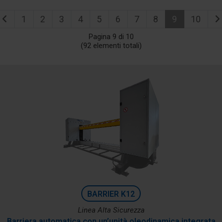
1
2
3
4
5
6
7
8
9
10
Pagina 9 di 10
(92 elementi totali)
BARRIER K12
Linea Alta Sicurezza
Barriera automatica con un’unità oleodinamica integrata