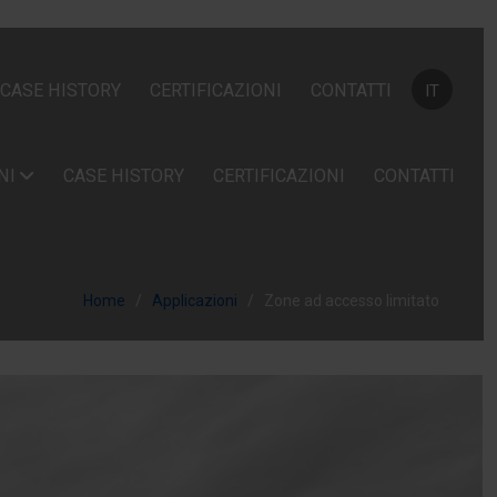
Seleziona la
CASE HISTORY
CERTIFICAZIONI
CONTATTI
IT
NI
CASE HISTORY
CERTIFICAZIONI
CONTATTI
Home
Applicazioni
Zone ad accesso limitato