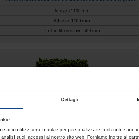
Altezza 1100 mm
Altezza: 1100 mm
Profondità di scavo: 500 mm
Dettagli
CITY GATE BIG
Linea Sicurezza
ookie
Barriera mobile per il controllo del traffico
 socio utilizziamo i cookie per personalizzare contenuti e annunci
City Gate Big
analisi sugli accessi al nostro sito web. Forniamo inoltre ai part