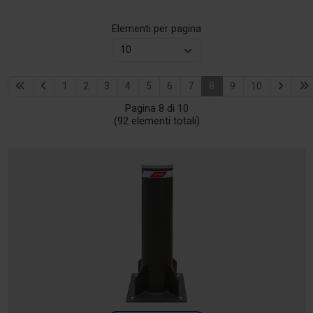
Elementi per pagina
1
2
3
4
5
6
7
8
9
10
Pagina 8 di 10
(92 elementi totali)