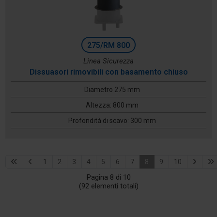
275/RM 800
Linea Sicurezza
Dissuasori rimovibili con basamento chiuso
Diametro 275 mm
Altezza: 800 mm
Profondità di scavo: 300 mm
1
2
3
4
5
6
7
8
9
10
Pagina 8 di 10
(92 elementi totali)