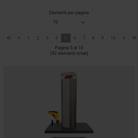
Elementi per pagina
1
2
3
4
5
6
7
8
9
10
Pagina 5 di 10
(92 elementi totali)