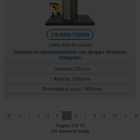
275/M30 1200SA
Linea Alta Sicurezza
Dissuasori semiautomatici con gruppo idraulico
integrato
Diametro 275 mm
Altezza: 1200 mm
Profondità di scavo: 1900 mm
1
2
3
4
5
6
7
8
9
10
Pagina 5 di 10
(92 elementi totali)