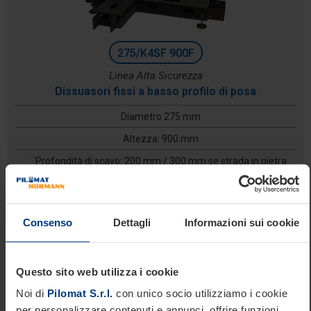
275/K4SF 900F
Linea Alta Sicurezza
Dissuasori fissi a basso profilo di posa
Diametro 275 mm
Altezza: 900 mm
Profondità di scavo: 200 mm / 300 mm se strada in pietra
Consenso
Dettagli
Informazioni sui cookie
Questo sito web utilizza i cookie
Noi di
Pilomat S.r.l.
con unico socio utilizziamo i cookie
per personalizzare contenuti e annunci, offrire funzioni